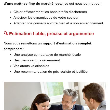
NOTRE GROUPE
d’une maîtrise fine du marché local,
ce qui nous permet de :
Cibler efficacement les bons profils d’acheteurs
Nos Agences
Anticiper les dynamiques de votre secteur
Notre Équipe
Adapter nos conseils à votre bien et à son environnement
Nos Partenaires
🔍 Estimation fiable, précise et argumentée
Nous Rejoindre
Nous vous remettons un
rapport d’estimation complet,
Nos Actualités Immo
comprenant :
Nous Contacter
Une analyse comparative de marché locale
Des biens vendus récemment
Vos atouts valorisables
Une recommandation de prix réaliste et justifiée
ESPACE CLIENT
Espace Client Saint-Flour (VDS Immobilier)
Espace Client Aurillac (AGI)
Espace Dossier Location