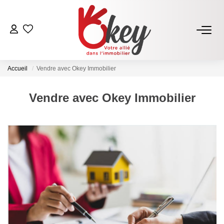
ACHETER
Accueil
Vendre avec Okey Immobilier
Nos Annonces
Terrains À Bâtir Issoire
Vendre avec Okey Immobilier
Acheter Avec Okey
VENDRE
Estimer Mon Bien
Vendre Avec Okey
Combien D’acquéreurs Potentiels Pour Mon Bien ?
Espace Vendeur