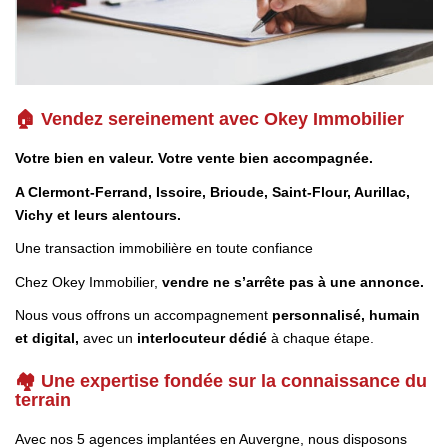
Biens Vendus
ESTIMER
🏠 Vendez sereinement avec Okey Immobilier
LOUER
Votre bien en valeur. Votre vente bien accompagnée.
A Clermont-Ferrand, Issoire, Brioude, Saint-Flour, Aurillac,
Nos Annonces
Vichy et leurs alentours.
Louer Avec Okey
Une transaction immobilière en toute confiance
Dossier De Candidature
Chez Okey Immobilier,
vendre ne s’arrête pas à une annonce.
Nous vous offrons un accompagnement
personnalisé, humain
FAIRE GÉRER
et digital,
avec un
interlocuteur dédié
à chaque étape.
🏘️ Une expertise fondée sur la connaissance du
SYNDIC
terrain
Avec nos 5 agences implantées en Auvergne, nous disposons