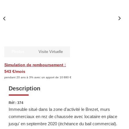
Biens Vendus
ESTIMER
LOUER
Photos
Visite Virtuelle
Nos Annonces
Simulation de remboursement :
Louer Avec Okey
543 €/mois
Dossier De Candidature
pendant 20 ans à 3% avec un apport de 10 880 €
Description
FAIRE GÉRER
Réf : 374
Immeuble situé dans la zone d'activité le Brezet, murs
SYNDIC
commerciaux en rez de chaussée avec locataire en place
jusqu' en septembre 2020 (échéance du bail commercial).