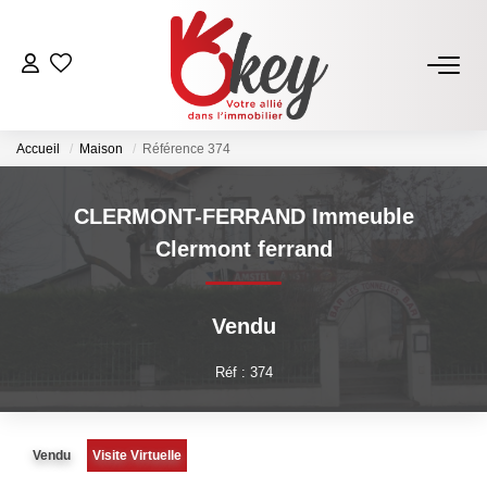
ACHETER
Accueil
Maison
Référence 374
Nos Annonces
Terrains À Bâtir Issoire
CLERMONT-FERRAND Immeuble
Acheter Avec Okey
Clermont ferrand
VENDRE
Vendu
Estimer Mon Bien
Réf : 374
Vendre Avec Okey
Combien D’acquéreurs Potentiels Pour Mon Bien ?
Vendu
Visite Virtuelle
Espace Vendeur