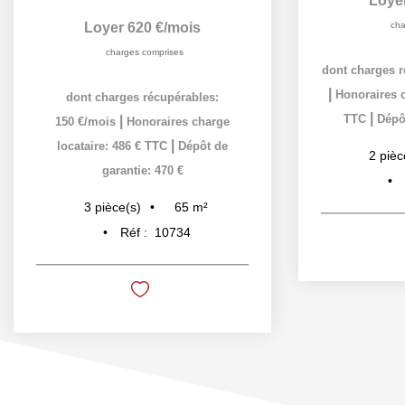
Loye
Loyer 620 €/mois
cha
charges comprises
dont charges r
|
Honoraires c
dont charges récupérables:
|
TTC
Dépôt
|
150 €/mois
Honoraires charge
|
locataire: 486 € TTC
Dépôt de
2
pièc
garantie: 470 €
65
m²
3
pièce(s)
Réf :
10734