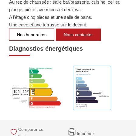
Au rez de chaussée : salle bar/brasserie, cuisine, cellier,
NOTRE GROUPE
plonge, pièce lave mains et deux wc.
A l'étage cinq pièces et une salle de bains.
Nos Agences
Une cave et une terrasse sur le devant.
Notre Équipe
Nos honoraires
Nous contacter
Nos Partenaires
Nous Rejoindre
Diagnostics énergétiques
Nos Actualités Immo
Nous Contacter
ESPACE CLIENT
Espace Client Saint-Flour (VDS Immobilier)
Espace Client Aurillac (AGI)
Espace Dossier Location
Comparer ce
Imprimer