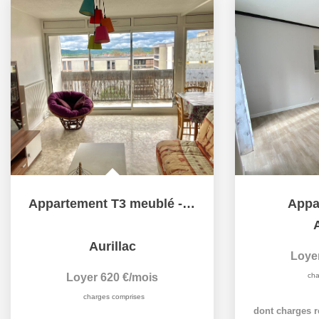
Appartement T3 meublé - MARMIERS
Appa
A
Aurillac
Loye
Loyer 620 €/mois
cha
charges comprises
dont charges r