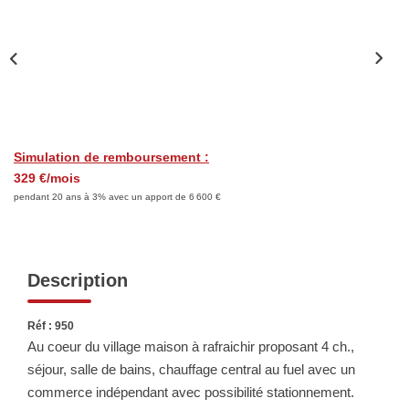
Biens Vendus
ESTIMER
LOUER
Simulation de remboursement :
329 €/mois
Nos Annonces
pendant 20 ans à 3% avec un apport de 6 600 €
Louer Avec Okey
Dossier De Candidature
Description
FAIRE GÉRER
Réf : 950
Au coeur du village maison à rafraichir proposant 4 ch.,
SYNDIC
séjour, salle de bains, chauffage central au fuel avec un
commerce indépendant avec possibilité stationnement.