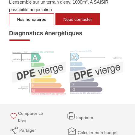
L'ensemble sur un terrain d'env. 1000m². A SAISIR
NOTRE GROUPE
possibilité négociation
Nos Agences
Nos honoraires
Nous contacter
Notre Équipe
Diagnostics énergétiques
Nos Partenaires
Nous Rejoindre
Nos Actualités Immo
Nous Contacter
ESPACE CLIENT
Espace Client Saint-Flour (VDS Immobilier)
Espace Client Aurillac (AGI)
Comparer ce
Imprimer
bien
Espace Dossier Location
Partager
Calculer mon budget