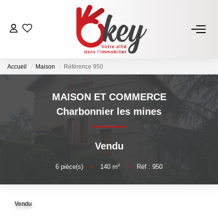
ACHETER
Accueil
Maison
Référence 950
Nos Annonces
Terrains À Bâtir Issoire
MAISON ET COMMERCE
Acheter Avec Okey
Charbonnier les mines
VENDRE
Vendu
Estimer Mon Bien
6
pièce(s)
•
140
m²
•
Réf : 950
Vendre Avec Okey
Combien D’acquéreurs Potentiels Pour Mon Bien ?
Vendu
Espace Vendeur