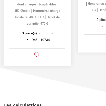
|
Honoraires c
dont charges récupérables:
|
TTC
Dépôt
|
150 €/mois
Honoraires charge
|
locataire: 486 € TTC
Dépôt de
2
pièc
garantie: 470 €
65
m²
3
pièce(s)
Réf :
10734
Les calculatrices