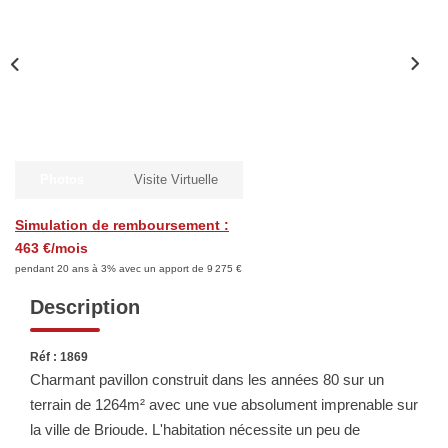
Biens Vendus
ESTIMER
LOUER
Photos
Visite Virtuelle
Nos Annonces
Simulation de remboursement :
Louer Avec Okey
463 €/mois
Dossier De Candidature
pendant 20 ans à 3% avec un apport de 9 275 €
Description
FAIRE GÉRER
Réf : 1869
Charmant pavillon construit dans les années 80 sur un
SYNDIC
terrain de 1264m² avec une vue absolument imprenable sur
la ville de Brioude. L'habitation nécessite un peu de