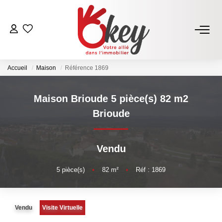
ACHETER
Accueil
Maison
Référence 1869
Nos Annonces
Terrains À Bâtir Issoire
Maison Brioude 5 pièce(s) 82 m2
Acheter Avec Okey
Brioude
VENDRE
Vendu
Estimer Mon Bien
5
pièce(s)
•
82
m²
•
Réf : 1869
Vendre Avec Okey
Combien D’acquéreurs Potentiels Pour Mon Bien ?
Vendu
Visite Virtuelle
Espace Vendeur