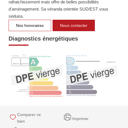
rafraichissement mais offre de belles possibilités
NOTRE GROUPE
d'aménagement. Sa véranda orientée SUD/EST vous
séduira.
Nos Agences
Nos honoraires
Nous contacter
Notre Équipe
Nos Partenaires
Diagnostics énergétiques
Nous Rejoindre
Nos Actualités Immo
Nous Contacter
ESPACE CLIENT
Espace Client Saint-Flour (VDS Immobilier)
Espace Client Aurillac (AGI)
Comparer ce
Espace Dossier Location
Imprimer
bien