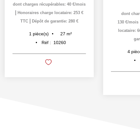
dont charges récupérables: 40 €/mois
|
Honoraires charge locataire: 253 €
dont char
|
TTC
Dépôt de garantie: 280 €
130 €/mois
locataire: 
27
m²
1
pièce(s)
gar
Réf :
10260
4
pièc