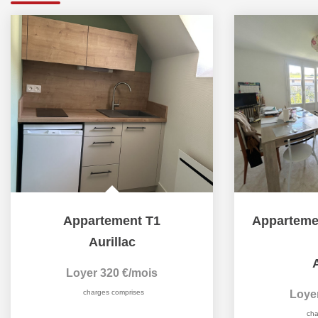
Appartement T1
Aurillac
A
Loyer 320 €/mois
charges comprises
Loye
cha