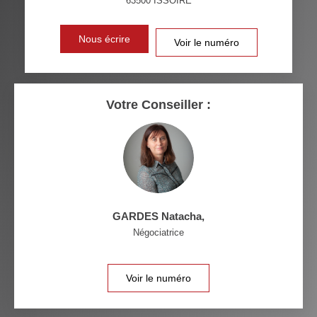
63500
ISSOIRE
VOITURE
DISTANCE DE L'AÉROPORT :
SUPERFICIE :
Nous écrire
Voir le numéro
RÉSULTATS DES LYCÉES
ECOLES ET CRÈCHES
RESTAURANTS ET CAFÉS
COMMERCES
Votre Conseiller :
MÉDECINS
GARDES Natacha
,
Négociatrice
Voir le numéro