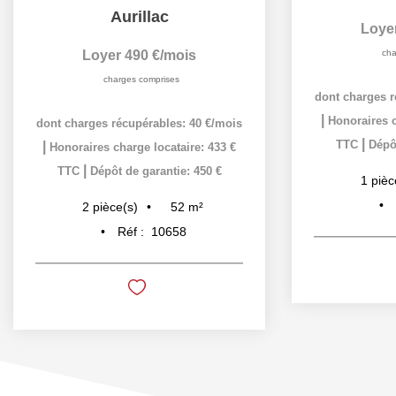
Aurillac
Loye
Loyer 490 €/mois
cha
charges comprises
dont charges r
|
Honoraires c
dont charges récupérables: 40 €/mois
|
TTC
Dépôt
|
Honoraires charge locataire: 433 €
|
TTC
Dépôt de garantie: 450 €
1
pièc
52
m²
2
pièce(s)
Réf :
10658