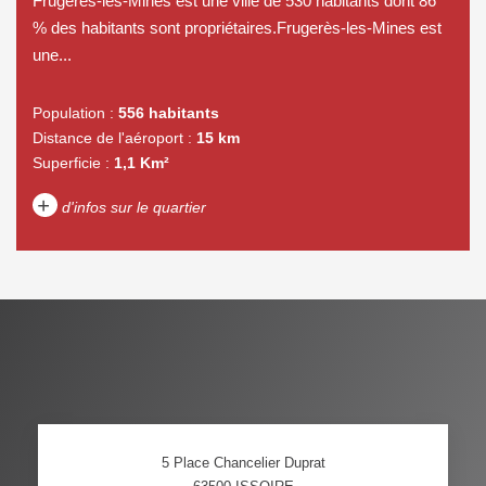
Frugerès-les-Mines est une ville de 530 habitants dont 86
% des habitants sont propriétaires.Frugerès-les-Mines est
une...
Population :
556 habitants
Distance de l'aéroport :
15 km
Superficie :
1,1 Km²
+
d'infos sur le quartier
DENSITÉ DE POPULATION
ENFANTS ET ADOLESCENTS
AGE MOYEN
REVENU MENSUEL PAR
MÉNAGE
TAUX DE PROPRIÉTAIRES
TAUX D'HABITATION
5 Place Chancelier Duprat
TAXE FONCIÈRE
PART DES MÉNAGES SANS