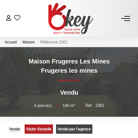
ACHETER
Accueil
Maison
Référence 2301
Nos Annonces
Terrains À Bâtir Issoire
Maison Frugeres Les Mines
Acheter Avec Okey
Frugeres les mines
VENDRE
Vendu
Estimer Mon Bien
6
pièce(s)
•
140
m²
•
Réf : 2301
Vendre Avec Okey
Combien D’acquéreurs Potentiels Pour Mon Bien ?
Vendu
Visite Virtuelle
Vendu par l'agence
Espace Vendeur