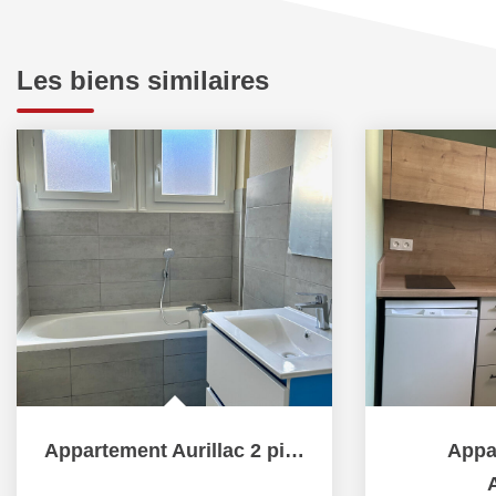
Les biens similaires
Appartement Aurillac 2 pièces 51.57 m2
Appa
A