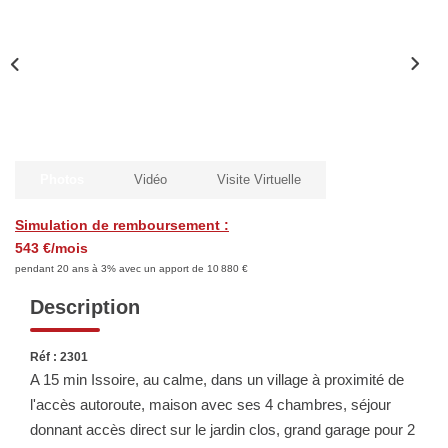
Biens Vendus
ESTIMER
LOUER
Photos
Vidéo
Visite Virtuelle
Nos Annonces
Simulation de remboursement :
Louer Avec Okey
543 €/mois
Dossier De Candidature
pendant 20 ans à 3% avec un apport de 10 880 €
Description
FAIRE GÉRER
Réf : 2301
A 15 min Issoire, au calme, dans un village à proximité de
SYNDIC
l'accès autoroute, maison avec ses 4 chambres, séjour
donnant accès direct sur le jardin clos, grand garage pour 2