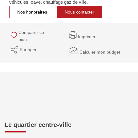
véhicules, cave, chauffage gaz de ville.
NOTRE GROUPE
Nos honoraires
Nous contacter
Nos Agences
Notre Équipe
Comparer ce
Imprimer
Nos Partenaires
bien
Nous Rejoindre
Partager
Calculer mon budget
Nos Actualités Immo
Nous Contacter
ESPACE CLIENT
Espace Client Saint-Flour (VDS Immobilier)
Espace Client Aurillac (AGI)
Le quartier centre-ville
Espace Dossier Location