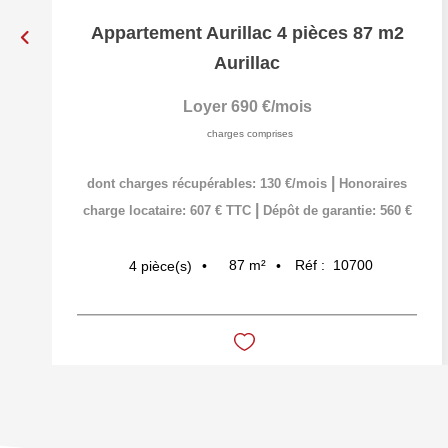
Appartement Aurillac 4 pièces 87 m2
Aurillac
Loyer 690 €/mois
charges comprises
|
dont charges récupérables: 130 €/mois
Honoraires
|
charge locataire: 607 € TTC
Dépôt de garantie: 560 €
87
m²
Réf :
10700
4
pièce(s)