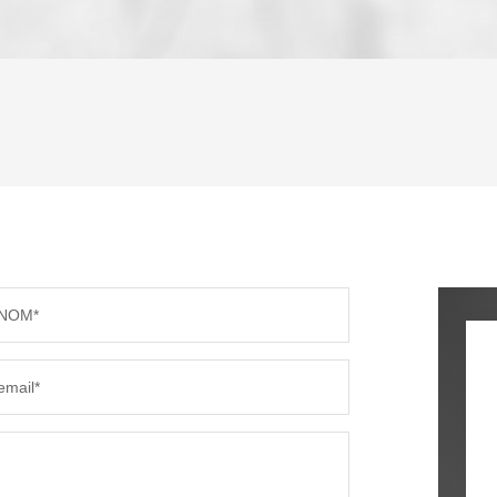
ENFANTS ET ADOLESCENTS
AGE M
TAUX DE PROPRIÉTAIRES
TAUX D
PART DES MÉNAGES SANS VOITURE
DISTAN
NOM*
RÉSULTATS DES LYCÉES
ECOLES
email*
COMMERCES
MÉDEC