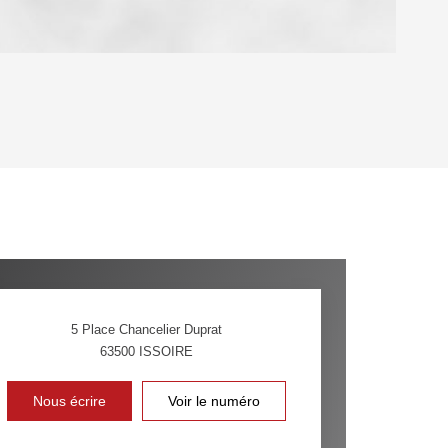
OYEN
'HABITATION
CE DE L'AÉROPORT :
 ET CRÈCHES
5 Place Chancelier Duprat
63500
ISSOIRE
INS
Nous écrire
Voir le numéro