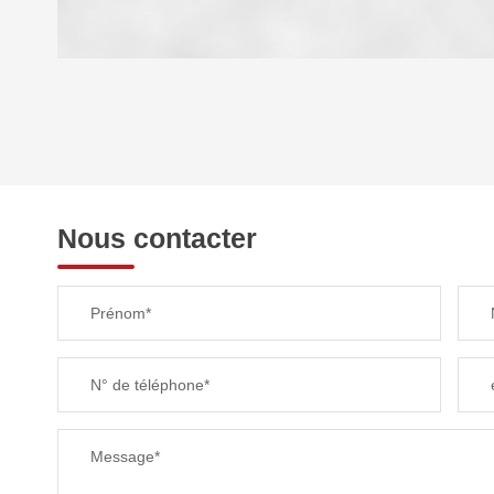
DENSITÉ DE POPULATION
REVENU MENSUEL PAR MÉNAGE
Nous contacter
TAXE FONCIÈRE
Prénom*
SUPERFICIE :
N° de téléphone*
RESTAURANTS ET CAFÉS
Message*