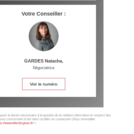
Votre Conseiller :
GARDES Natacha
,
Négociatrice
Voir le numéro
our la durée nécessaire à la gestion de la relation client dans le respect des
ous concernant et les faire rectifier en contactant Okey Immobilier
ps://www.bloctel.gouv.fr/
»