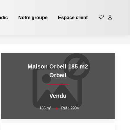
ndic
Notre groupe
Espace client
Maison Orbeil 185 m2
Orbeil
Vendu
185
m²
Réf :
2904