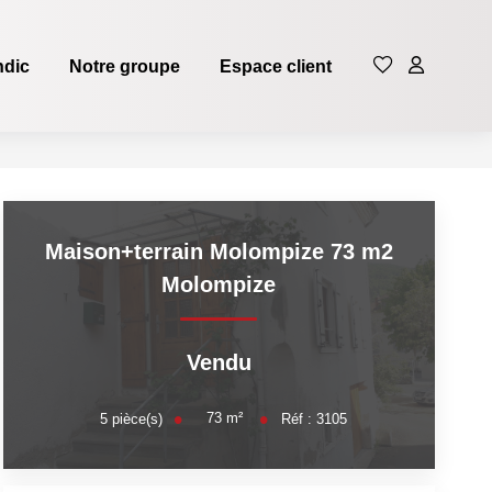
ndic
Notre groupe
Espace client
Maison+terrain Molompize 73 m2
Molompize
Vendu
73
m²
5
pièce(s)
Réf :
3105