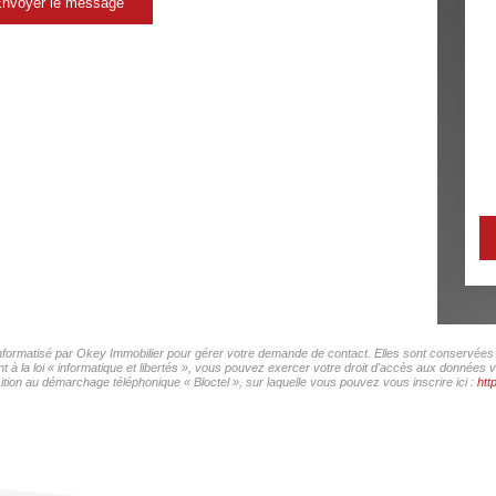
nvoyer le message
 informatisé par Okey Immobilier pour gérer votre demande de contact. Elles sont conservées p
 à la loi « informatique et libertés », vous pouvez exercer votre droit d'accès aux données v
ition au démarchage téléphonique « Bloctel », sur laquelle vous pouvez vous inscrire ici :
htt