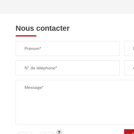
REVENU MENSUEL PAR MÉNAGE
Nous contacter
TAXE FONCIÈRE
Prénom*
SUPERFICIE :
N° de téléphone*
RESTAURANTS ET CAFÉS
Message*