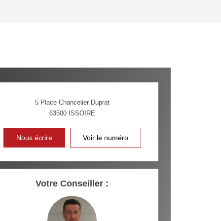
'HABITATION
CE DE L'AÉROPORT :
 ET CRÈCHES
5 Place Chancelier Duprat
63500
ISSOIRE
INS
Nous écrire
Voir le numéro
Votre Conseiller :