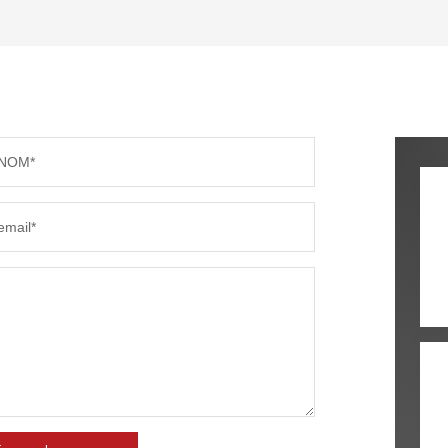
TAUX DE PROPRIÉTAIRES
TAUX D
PART DES MÉNAGES SANS VOITURE
DISTAN
NOM*
RÉSULTATS DES LYCÉES
ECOLES
email*
COMMERCES
MÉDEC