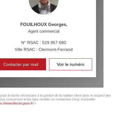
FOUILHOUX Georges
,
Agent commercial
N° RSAC : 529 957 680
Ville RSAC : Clermont-Ferrand
Contacter par mail
Voir le numéro
our la durée nécessaire à la gestion de la relation client dans le respect des
ous concernant et les faire rectifier en contactant Okey Immobilier
ps://www.bloctel.gouv.fr/
»