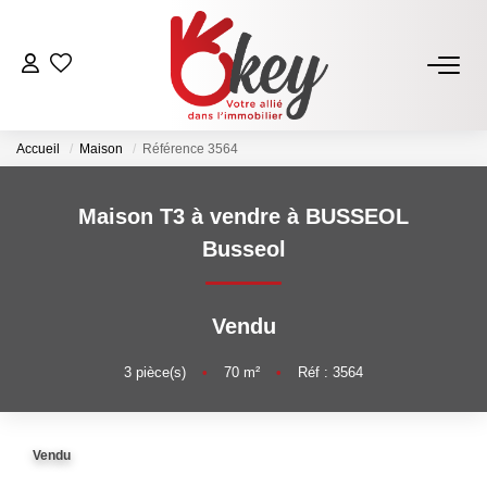
ACHETER
Accueil
Maison
Référence 3564
Nos Annonces
Terrains À Bâtir Issoire
Maison T3 à vendre à BUSSEOL
Acheter Avec Okey
Busseol
VENDRE
Vendu
Estimer Mon Bien
3
pièce(s)
•
70
m²
•
Réf : 3564
Vendre Avec Okey
Combien D’acquéreurs Potentiels Pour Mon Bien ?
Vendu
Espace Vendeur