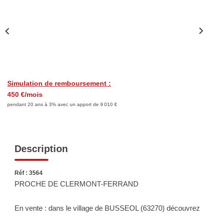
Biens Vendus
ESTIMER
LOUER
Simulation de remboursement :
450 €/mois
Nos Annonces
pendant 20 ans à 3% avec un apport de 9 010 €
Louer Avec Okey
Dossier De Candidature
Description
FAIRE GÉRER
Réf : 3564
PROCHE DE CLERMONT-FERRAND
SYNDIC
En vente : dans le village de BUSSEOL (63270) découvrez