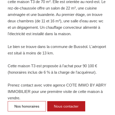
cette maison T3 de 70 m². Elle est orientée au nord-est. Le
NOTRE GROUPE
rez-de-chaussée offre un salon de 22 m², une cuisine
aménagée et une buanderie. Au premier étage, on trouve
Nos Agences
deux chambres (de 11 et 16 m²), une salle d'eau avec wc
Notre Équipe
et un dégagement. Un chauffage convecteur alimenté à
Nos Partenaires
l'électricité est installé dans la maison.
Nous Rejoindre
Le bien se trouve dans la commune de Busséol. L'aéroport
Nos Actualités Immo
est situé à moins de 13 km.
Nous Contacter
Cette maison T3 est proposée à l'achat pour 90 100 €
(honoraires inclus de 6 % à la charge de l'acquéreur).
ESPACE CLIENT
Prenez contact avec votre agence COTE IMMO BY ABRY
Espace Client Saint-Flour (VDS Immobilier)
IMMOBILIER pour une première visite de cette maison à
Espace Client Aurillac (AGI)
vendre.
Espace Dossier Location
Nos honoraires
Nous contacter