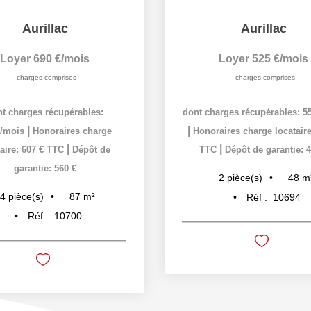
A
Aurillac
Loye
Loyer 525 €/mois
cha
charges comprises
dont charges r
|
Honoraires c
dont charges récupérables: 55 €/mois
|
TTC
Dépôt
|
Honoraires charge locataire: 434 €
|
TTC
Dépôt de garantie: 470 €
1
pièc
48
m²
2
pièce(s)
Réf :
10694