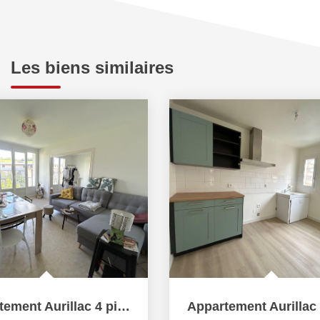
Les biens similaires
Appartement Aurillac 2 pièce(s)
Stu