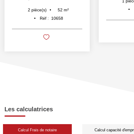
1
pièc
52
m²
2
pièce(s)
Réf :
10658
Les calculatrices
Calcul Frais de notaire
Calcul capacité d'empr