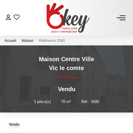
ACHETER
Accueil
Maison
Référence 3580
Nos Annonces
Terrains À Bâtir Issoire
Maison Centre Ville
Acheter Avec Okey
Vic le comte
VENDRE
Vendu
Estimer Mon Bien
3
pièce(s)
•
70
m²
•
Réf : 3580
Vendre Avec Okey
Combien D’acquéreurs Potentiels Pour Mon Bien ?
Vendu
Espace Vendeur