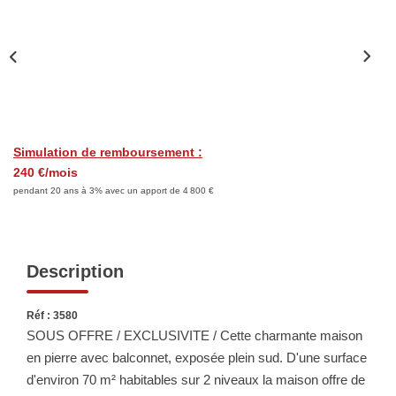
Biens Vendus
ESTIMER
LOUER
Simulation de remboursement :
240 €/mois
Nos Annonces
pendant 20 ans à 3% avec un apport de 4 800 €
Louer Avec Okey
Dossier De Candidature
Description
FAIRE GÉRER
Réf : 3580
SOUS OFFRE / EXCLUSIVITE / Cette charmante maison
SYNDIC
en pierre avec balconnet, exposée plein sud. D'une surface
d'environ 70 m² habitables sur 2 niveaux la maison offre de