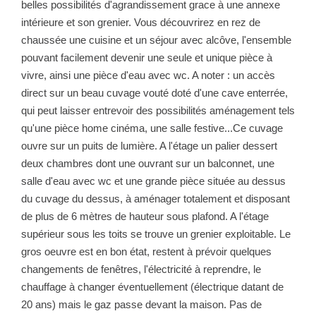
belles possibilités d'agrandissement grace à une annexe
NOTRE GROUPE
intérieure et son grenier. Vous découvrirez en rez de
chaussée une cuisine et un séjour avec alcôve, l'ensemble
Nos Agences
pouvant facilement devenir une seule et unique pièce à
Notre Équipe
vivre, ainsi une pièce d'eau avec wc. A noter : un accès
Nos Partenaires
direct sur un beau cuvage vouté doté d'une cave enterrée,
Nous Rejoindre
qui peut laisser entrevoir des possibilités aménagement tels
qu'une pièce home cinéma, une salle festive...Ce cuvage
Nos Actualités Immo
ouvre sur un puits de lumière. A l'étage un palier dessert
Nous Contacter
deux chambres dont une ouvrant sur un balconnet, une
salle d'eau avec wc et une grande pièce située au dessus
du cuvage du dessus, à aménager totalement et disposant
ESPACE CLIENT
de plus de 6 mètres de hauteur sous plafond. A l'étage
supérieur sous les toits se trouve un grenier exploitable. Le
Espace Client Saint-Flour (VDS Immobilier)
gros oeuvre est en bon état, restent à prévoir quelques
Espace Client Aurillac (AGI)
changements de fenêtres, l'électricité à reprendre, le
chauffage à changer éventuellement (électrique datant de
Espace Dossier Location
20 ans) mais le gaz passe devant la maison. Pas de