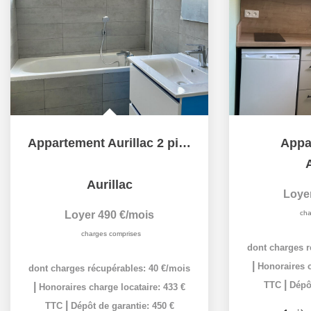
Appartement Aurillac 2 pièces 51.57 m2
Appa
A
Aurillac
Loye
Loyer 490 €/mois
cha
charges comprises
dont charges r
|
Honoraires c
dont charges récupérables: 40 €/mois
|
TTC
Dépôt
|
Honoraires charge locataire: 433 €
|
TTC
Dépôt de garantie: 450 €