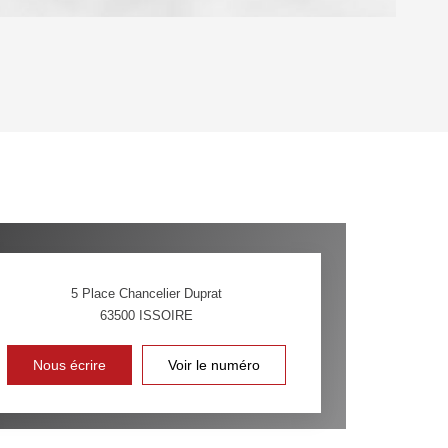
OYEN
'HABITATION
CE DE L'AÉROPORT :
 ET CRÈCHES
5 Place Chancelier Duprat
63500
ISSOIRE
INS
Nous écrire
Voir le numéro