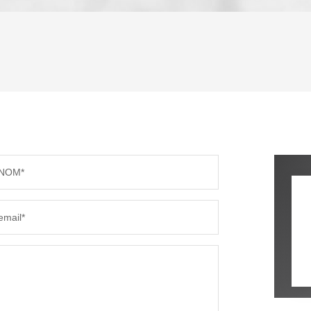
ENFANTS ET ADOLESCENTS
AGE M
TAUX DE PROPRIÉTAIRES
TAUX D
PART DES MÉNAGES SANS VOITURE
DISTAN
NOM*
RÉSULTATS DES LYCÉES
ECOLES
email*
COMMERCES
MÉDEC