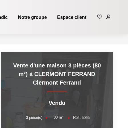
ndic
Notre groupe
Espace client
Vente d'une maison 3 pièces (80
m²) à CLERMONT FERRAND
Clermont Ferrand
Vendu
80
m²
3
pièce(s)
Réf :
5285