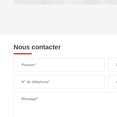
DENSITÉ DE POPULATION
REVENU MENSUEL PAR MÉNAGE
Nous contacter
TAXE FONCIÈRE
Prénom*
SUPERFICIE :
N° de téléphone*
RESTAURANTS ET CAFÉS
Message*