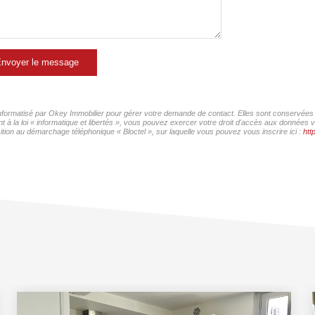
nvoyer le message
 informatisé par Okey Immobilier pour gérer votre demande de contact. Elles sont conservées p
 à la loi « informatique et libertés », vous pouvez exercer votre droit d'accès aux données v
ition au démarchage téléphonique « Bloctel », sur laquelle vous pouvez vous inscrire ici :
htt