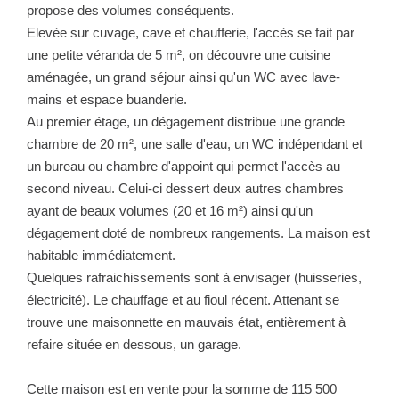
NOTRE GROUPE
propose des volumes conséquents.
Elevèe sur cuvage, cave et chaufferie, l'accès se fait par
Nos Agences
une petite véranda de 5 m², on découvre une cuisine
aménagée, un grand séjour ainsi qu'un WC avec lave-
Notre Équipe
mains et espace buanderie.
Nos Partenaires
Au premier étage, un dégagement distribue une grande
Nous Rejoindre
chambre de 20 m², une salle d'eau, un WC indépendant et
un bureau ou chambre d'appoint qui permet l'accès au
Nos Actualités Immo
second niveau. Celui-ci dessert deux autres chambres
Nous Contacter
ayant de beaux volumes (20 et 16 m²) ainsi qu'un
dégagement doté de nombreux rangements. La maison est
habitable immédiatement.
ESPACE CLIENT
Quelques rafraichissements sont à envisager (huisseries,
électricité). Le chauffage et au fioul récent. Attenant se
Espace Client Saint-Flour (VDS Immobilier)
trouve une maisonnette en mauvais état, entièrement à
Espace Client Aurillac (AGI)
refaire située en dessous, un garage.
Espace Dossier Location
Cette maison est en vente pour la somme de 115 500