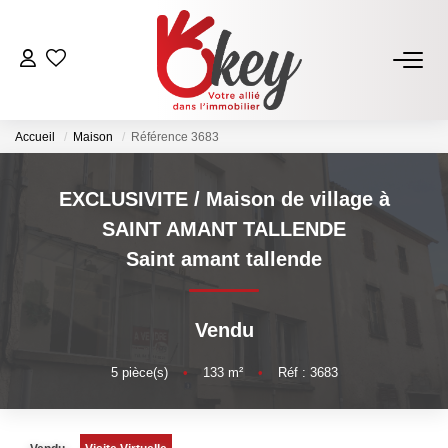
ACHETER
Accueil
Maison
Référence 3683
Nos Annonces
Terrains À Bâtir Issoire
EXCLUSIVITE / Maison de village à
Acheter Avec Okey
SAINT AMANT TALLENDE
Saint amant tallende
VENDRE
Vendu
Estimer Mon Bien
Vendre Avec Okey
5
pièce(s)
•
133
m²
•
Réf : 3683
Combien D’acquéreurs Potentiels Pour Mon Bien ?
Espace Vendeur