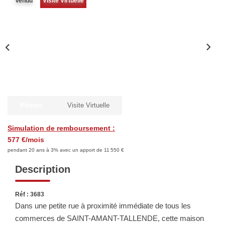
Vendu
Visite Virtuelle
Biens Vendus
ESTIMER
LOUER
Nos Annonces
Photos
Visite Virtuelle
Louer Avec Okey
Simulation de remboursement :
Dossier De Candidature
577 €/mois
pendant 20 ans à 3% avec un apport de 11 550 €
Description
FAIRE GÉRER
Réf : 3683
SYNDIC
Dans une petite rue à proximité immédiate de tous les
commerces de SAINT-AMANT-TALLENDE, cette maison