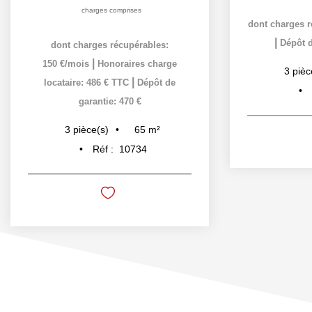
charges comprises
dont charges r
|
Dépôt d
dont charges récupérables:
|
150 €/mois
Honoraires charge
3
pièc
|
locataire: 486 € TTC
Dépôt de
garantie: 470 €
65
m²
3
pièce(s)
Réf :
10734