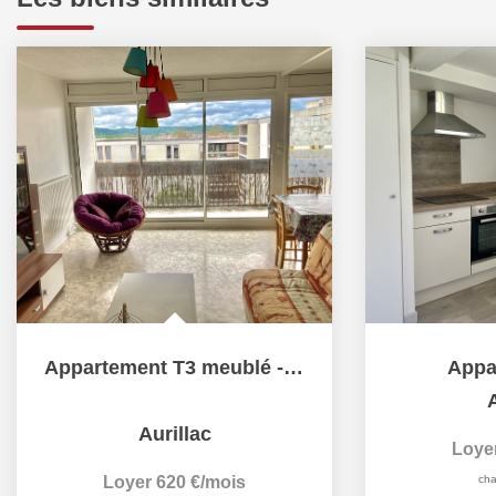
Appartement T3 meublé - MARMIERS
Appa
A
Aurillac
Loye
Loyer 620 €/mois
cha