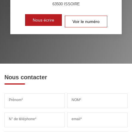
63500
ISSOIRE
VOITURE
DISTANCE DE L'AÉROPORT :
SUPERFICIE :
Nous écrire
Voir le numéro
RÉSULTATS DES LYCÉES
ECOLES ET CRÈCHES
RESTAURANTS ET CAFÉS
COMMERCES
MÉDECINS
Nous contacter
Prénom*
NOM*
N° de téléphone*
email*