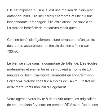
NOTRE GROUPE
Elle est exposée au sud. C'est une maison de plain-pied
Nos Agences
datant de 1988. Elle inclut trois chambres et une cuisine
Notre Équipe
indépendante, aménagée. Elle offre aussi une salle d'eau.
La maison bénéficie de radiateurs électriques.
Nos Partenaires
Nous Rejoindre
Ce bien bénéficie également d'une terrasse et d'un jardin,
Nos Actualités Immo
des atouts assurément. Le terrain du bien s'étend sur
700m².
Nous Contacter
Le bien se situe dans la commune de Tallende. Des écoles
ESPACE CLIENT
maternelles et élémentaires se trouvent à moins de 10
minutes du bien. L'aéroport Clermont-Ferrand-Clermont-
Espace Client Saint-Flour (VDS Immobilier)
Ferrand/Auvergne est situé à moins de 14 km. On trouve
deux restaurants non loin du logement.
Espace Client Aurillac (AGI)
Espace Dossier Location
Votre agence vous invite à découvrir toutes les originalités
de cette maison à vendre en prenant RDV avec l'un de nos