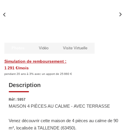
Biens Vendus
ESTIMER
LOUER
Photos
Vidéo
Visite Virtuelle
Nos Annonces
Simulation de remboursement :
Louer Avec Okey
1 291 €/mois
pendant 20 ans à 3% avec un apport de 25 860 €
Dossier De Candidature
Description
FAIRE GÉRER
Réf : 5957
MAISON 4 PIÈCES AU CALME - AVEC TERRASSE
SYNDIC
Venez découvrir cette maison de 4 pièces au calme de 90
m², localisée à TALLENDE (63450).