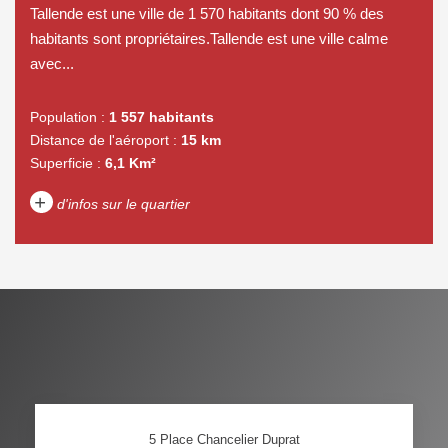
Tallende est une ville de 1 570 habitants dont 90 % des
habitants sont propriétaires.Tallende est une ville calme
avec...
Population :
1 557 habitants
Distance de l'aéroport :
15 km
Superficie :
6,1 Km²
+
d'infos sur le quartier
DENSITÉ DE POPULATION
ENFANTS ET ADOLESCENTS
AGE MOYEN
REVENU MENSUEL PAR
MÉNAGE
TAUX DE PROPRIÉTAIRES
TAUX D'HABITATION
5 Place Chancelier Duprat
TAXE FONCIÈRE
PART DES MÉNAGES SANS