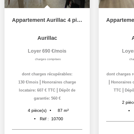
Appartement Aurillac 4 pièces 87 m2
Aurillac
A
Loyer 690 €/mois
Loye
charges comprises
cha
dont charges récupérables:
dont charges r
|
|
130 €/mois
Honoraires charge
Honoraires c
|
|
locataire: 607 € TTC
Dépôt de
TTC
Dépôt
garantie: 560 €
2
pièc
87
m²
4
pièce(s)
Réf :
10700