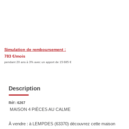
Biens Vendus
ESTIMER
LOUER
Simulation de remboursement :
Nos Annonces
783 €/mois
Louer Avec Okey
pendant 20 ans à 3% avec un apport de 15 685 €
Dossier De Candidature
Description
FAIRE GÉRER
Réf : 6267
SYNDIC
MAISON 4 PIÈCES AU CALME
À vendre : à LEMPDES (63370) découvrez cette maison
NOTRE GROUPE