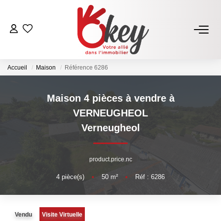
ACHETER
Accueil
Maison
Référence 6286
Nos Annonces
Terrains À Bâtir Issoire
Maison 4 pièces à vendre à
Acheter Avec Okey
VERNEUGHEOL
Verneugheol
VENDRE
product.price.nc
Estimer Mon Bien
4
pièce(s)
•
50
m²
•
Réf : 6286
Vendre Avec Okey
Combien D’acquéreurs Potentiels Pour Mon Bien ?
Espace Vendeur
Vendu
Visite Virtuelle