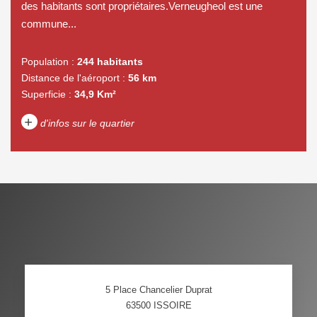
des habitants sont propriétaires.Verneugheol est une
commune...
Population :
244 habitants
Distance de l'aéroport :
56 km
Superficie :
34,9 Km²
+
d'infos sur le quartier
DENSITÉ DE POPULATION
ENFANTS ET ADOLESCENTS
AGE MOYEN
REVENU MENSUEL PAR
MÉNAGE
TAUX DE PROPRIÉTAIRES
TAUX D'HABITATION
5 Place Chancelier Duprat
TAXE FONCIÈRE
PART DES MÉNAGES SANS
63500
ISSOIRE
VOITURE