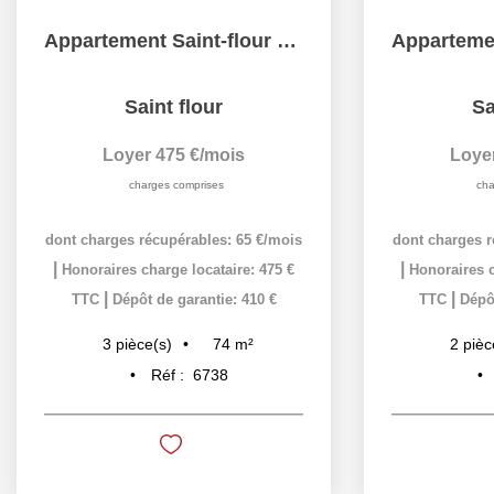
Appartement Saint-flour 3 pièce(s)
Saint flour
Sa
Loyer 475 €/mois
Loye
charges comprises
cha
dont charges récupérables: 65 €/mois
dont charges r
|
|
Honoraires charge locataire: 475 €
Honoraires c
|
|
TTC
Dépôt de garantie: 410 €
TTC
Dépôt
74
m²
3
pièce(s)
2
pièc
Réf :
6738