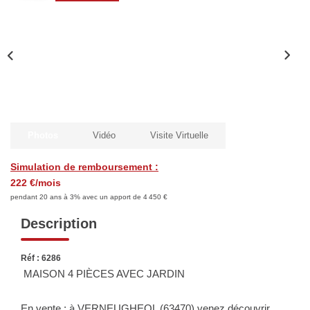
Biens Vendus
ESTIMER
LOUER
Photos
Vidéo
Visite Virtuelle
Nos Annonces
Louer Avec Okey
Simulation de remboursement :
222 €/mois
Dossier De Candidature
pendant 20 ans à 3% avec un apport de 4 450 €
Description
FAIRE GÉRER
Réf : 6286
SYNDIC
MAISON 4 PIÈCES AVEC JARDIN
En vente : à VERNEUGHEOL (63470) venez découvrir