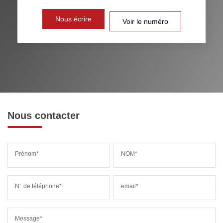
DISTANCE DE L'AÉROPORT :
SUPERFICIE :
Nous écrire
Voir le numéro
RÉSULTATS DES LYCÉES
ECOLES ET CRÈCHES
RESTAURANTS ET CAFÉS
COMMERCES
MÉDECINS
Nous contacter
Prénom*
NOM*
N° de téléphone*
email*
Message*