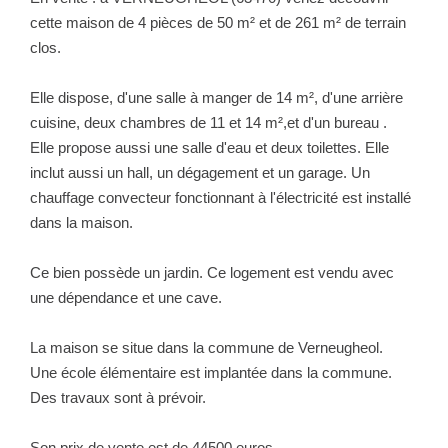
NOTRE GROUPE
cette maison de 4 pièces de 50 m² et de 261 m² de terrain
clos.
Nos Agences
Notre Équipe
Elle dispose, d'une salle à manger de 14 m², d'une arrière
cuisine, deux chambres de 11 et 14 m²,et d'un bureau .
Nos Partenaires
Elle propose aussi une salle d'eau et deux toilettes. Elle
Nous Rejoindre
inclut aussi un hall, un dégagement et un garage. Un
Nos Actualités Immo
chauffage convecteur fonctionnant à l'électricité est installé
Nous Contacter
dans la maison.
Ce bien possède un jardin. Ce logement est vendu avec
ESPACE CLIENT
une dépendance et une cave.
Espace Client Saint-Flour (VDS Immobilier)
La maison se situe dans la commune de Verneugheol.
Une école élémentaire est implantée dans la commune.
Espace Client Aurillac (AGI)
Des travaux sont à prévoir.
Espace Dossier Location
Son prix de vente est de 44500 euros