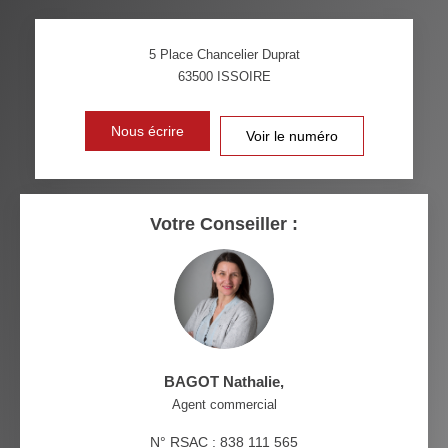
TAUX DE PROPRIÉTAIRES
TAUX D'HABITATION
5 Place Chancelier Duprat
TAXE FONCIÈRE
PART DES MÉNAGES SANS
63500
ISSOIRE
VOITURE
DISTANCE DE L'AÉROPORT :
SUPERFICIE :
Nous écrire
Voir le numéro
RÉSULTATS DES LYCÉES
ECOLES ET CRÈCHES
RESTAURANTS ET CAFÉS
COMMERCES
Votre Conseiller :
MÉDECINS
BAGOT Nathalie
,
Agent commercial
N° RSAC : 838 111 565