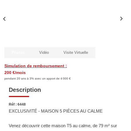
Biens Vendus
ESTIMER
LOUER
Photos
Vidéo
Visite Virtuelle
Nos Annonces
Simulation de remboursement :
Louer Avec Okey
200 €/mois
Dossier De Candidature
pendant 20 ans à 3% avec un apport de 4 000 €
Description
FAIRE GÉRER
Réf : 6448
EXCLUSIVITÉ - MAISON 5 PIÈCES AU CALME
SYNDIC
Venez découvrir cette maison T5 au calme, de 79 m² sur