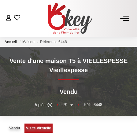
ACHETER
Accueil
Maison
Référence 6448
Nos Annonces
Terrains À Bâtir Issoire
Vente d'une maison T5 à VIELLESPESSE
Acheter Avec Okey
Vieillespesse
VENDRE
Vendu
Estimer Mon Bien
5
pièce(s)
•
79
m²
•
Réf : 6448
Vendre Avec Okey
Combien D’acquéreurs Potentiels Pour Mon Bien ?
Vendu
Visite Virtuelle
Espace Vendeur