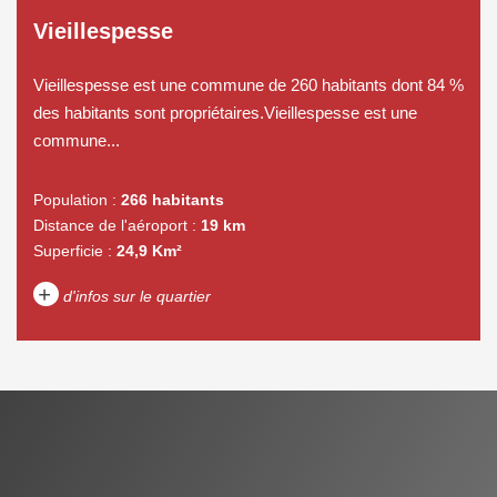
Vieillespesse
Vieillespesse est une commune de 260 habitants dont 84 %
des habitants sont propriétaires.Vieillespesse est une
commune...
Population :
266 habitants
Distance de l'aéroport :
19 km
Superficie :
24,9 Km²
+
d'infos sur le quartier
DENSITÉ DE POPULATION
ENFANTS ET ADOLESCENTS
AGE MOYEN
REVENU MENSUEL PAR
MÉNAGE