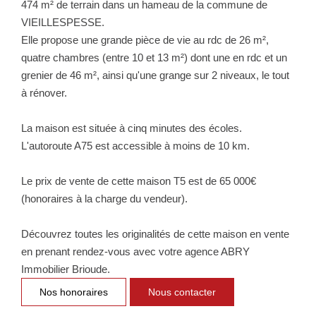
474 m² de terrain dans un hameau de la commune de
NOTRE GROUPE
VIEILLESPESSE.
Elle propose une grande pièce de vie au rdc de 26 m²,
Nos Agences
quatre chambres (entre 10 et 13 m²) dont une en rdc et un
Notre Équipe
grenier de 46 m², ainsi qu'une grange sur 2 niveaux, le tout
Nos Partenaires
à rénover.
Nous Rejoindre
La maison est située à cinq minutes des écoles.
Nos Actualités Immo
L'autoroute A75 est accessible à moins de 10 km.
Nous Contacter
Le prix de vente de cette maison T5 est de 65 000€
(honoraires à la charge du vendeur).
ESPACE CLIENT
Découvrez toutes les originalités de cette maison en vente
Espace Client Saint-Flour (VDS Immobilier)
en prenant rendez-vous avec votre agence ABRY
Espace Client Aurillac (AGI)
Immobilier Brioude.
Espace Dossier Location
Nos honoraires
Nous contacter