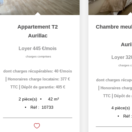
Chambre meublée colocation - Centre-ville
Appa
A
Aurillac
Loye
Loyer 320 €/mois
cha
charges comprises
dont charges r
|
Dépôt d
dont charges récupérables: 30 €/mois
|
Honoraires charge locataire: 179 €
3
pièc
|
TTC
Dépôt de garantie: 290 €
95
m²
4
pièce(s)
Réf :
10715