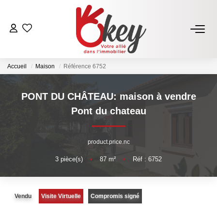
ACHETER
Accueil
Maison
Référence 6752
Nos Annonces
Terrains À Bâtir Issoire
PONT DU CHÂTEAU: maison à vendre
Acheter Avec Okey
Pont du chateau
VENDRE
product.price.nc
3
pièce(s)
•
87
m²
•
Réf : 6752
Estimer Mon Bien
Vendre Avec Okey
Combien D’acquéreurs Potentiels Pour Mon Bien ?
Vendu
Visite Virtuelle
Compromis signé
Espace Vendeur