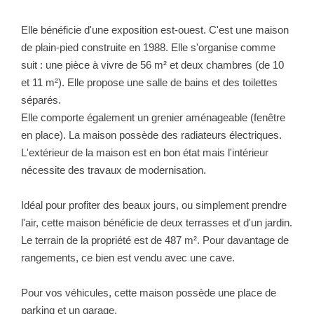
NOTRE GROUPE
Elle bénéficie d'une exposition est-ouest. C'est une maison
Nos Agences
de plain-pied construite en 1988. Elle s'organise comme
Notre Équipe
suit : une pièce à vivre de 56 m² et deux chambres (de 10
et 11 m²). Elle propose une salle de bains et des toilettes
Nos Partenaires
séparés.
Nous Rejoindre
Elle comporte également un grenier aménageable (fenêtre
Nos Actualités Immo
en place). La maison possède des radiateurs électriques.
L'extérieur de la maison est en bon état mais l'intérieur
Nous Contacter
nécessite des travaux de modernisation.
ESPACE CLIENT
Idéal pour profiter des beaux jours, ou simplement prendre
l'air, cette maison bénéficie de deux terrasses et d'un jardin.
Espace Client Saint-Flour (VDS Immobilier)
Le terrain de la propriété est de 487 m². Pour davantage de
rangements, ce bien est vendu avec une cave.
Espace Client Aurillac (AGI)
Espace Dossier Location
Pour vos véhicules, cette maison possède une place de
parking et un garage.