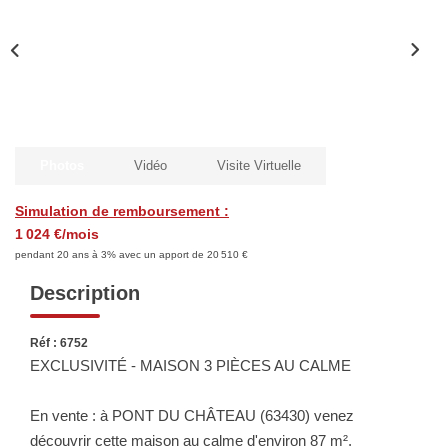
Biens Vendus
ESTIMER
LOUER
Photos
Vidéo
Visite Virtuelle
Nos Annonces
Simulation de remboursement :
Louer Avec Okey
1 024 €/mois
pendant 20 ans à 3% avec un apport de 20 510 €
Dossier De Candidature
Description
FAIRE GÉRER
Réf : 6752
EXCLUSIVITÉ - MAISON 3 PIÈCES AU CALME
SYNDIC
En vente : à PONT DU CHÂTEAU (63430) venez
découvrir cette maison au calme d'environ 87 m².