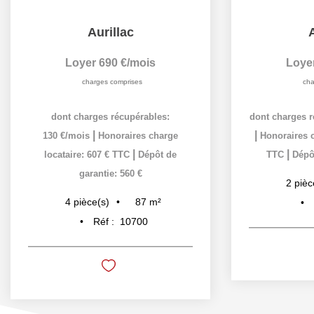
Aurillac
A
Loyer 690 €/mois
Loye
charges comprises
cha
dont charges récupérables:
dont charges r
|
|
130 €/mois
Honoraires charge
Honoraires c
|
|
locataire: 607 € TTC
Dépôt de
TTC
Dépôt
garantie: 560 €
2
pièc
87
m²
4
pièce(s)
Réf :
10700