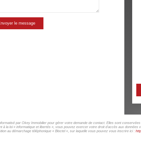
nvoyer le message
 informatisé par Okey Immobilier pour gérer votre demande de contact. Elles sont conservées p
 à la loi « informatique et libertés », vous pouvez exercer votre droit d'accès aux données v
ition au démarchage téléphonique « Bloctel », sur laquelle vous pouvez vous inscrire ici :
htt