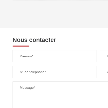
DENSITÉ DE POPULATION
REVENU MENSUEL PAR MÉNAGE
Nous contacter
TAXE FONCIÈRE
Prénom*
SUPERFICIE :
N° de téléphone*
RESTAURANTS ET CAFÉS
Message*