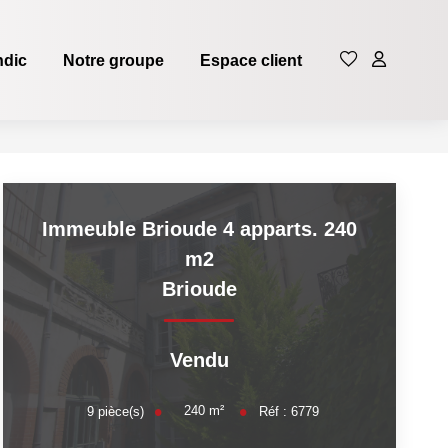
ndic
Notre groupe
Espace client
Immeuble Brioude 4 apparts. 240
m2
Brioude
Vendu
240
m²
9
pièce(s)
Réf :
6779