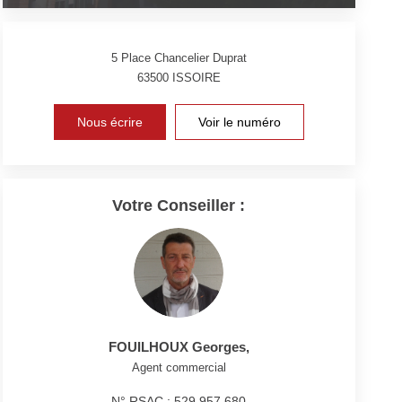
5 Place Chancelier Duprat
63500
ISSOIRE
Nous écrire
Voir le numéro
Votre Conseiller :
FOUILHOUX Georges
,
Agent commercial
N° RSAC : 529 957 680