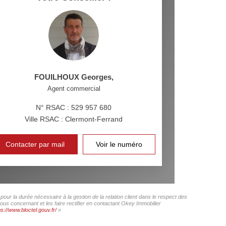
FOUILHOUX Georges
,
Agent commercial
N° RSAC : 529 957 680
Ville RSAC : Clermont-Ferrand
Contacter par mail
Voir le numéro
our la durée nécessaire à la gestion de la relation client dans le respect des
ous concernant et les faire rectifier en contactant Okey Immobilier
ps://www.bloctel.gouv.fr/
»