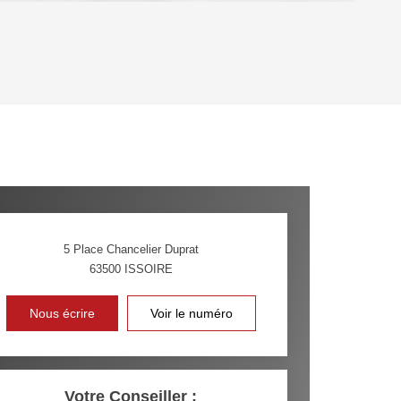
OYEN
'HABITATION
CE DE L'AÉROPORT :
 ET CRÈCHES
5 Place Chancelier Duprat
63500
ISSOIRE
INS
Nous écrire
Voir le numéro
Votre Conseiller :