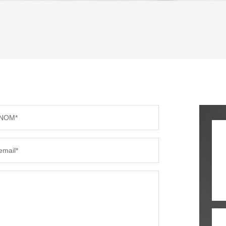
ENFANTS ET ADOLESCENTS
AGE M
TAUX DE PROPRIÉTAIRES
TAUX D
PART DES MÉNAGES SANS VOITURE
DISTAN
NOM*
RÉSULTATS DES LYCÉES
ECOLES
email*
COMMERCES
MÉDEC