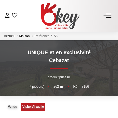
ACHETER
Accueil
Maison
Référence 7156
Nos Annonces
Terrains À Bâtir Issoire
UNIQUE et en exclusivité
Acheter Avec Okey
Cebazat
VENDRE
product.price.nc
7
pièce(s)
•
262
m²
•
Réf : 7156
Estimer Mon Bien
Vendre Avec Okey
Combien D’acquéreurs Potentiels Pour Mon Bien ?
Vendu
Visite Virtuelle
Espace Vendeur