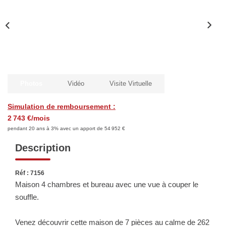
Biens Vendus
ESTIMER
LOUER
Photos
Vidéo
Visite Virtuelle
Nos Annonces
Simulation de remboursement :
Louer Avec Okey
2 743 €/mois
pendant 20 ans à 3% avec un apport de 54 952 €
Dossier De Candidature
Description
FAIRE GÉRER
Réf : 7156
Maison 4 chambres et bureau avec une vue à couper le
souffle.
SYNDIC
Venez découvrir cette maison de 7 pièces au calme de 262