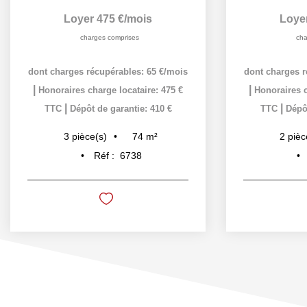
Loyer 475 €/mois
Loye
charges comprises
cha
dont charges récupérables: 65 €/mois
dont charges r
|
|
Honoraires charge locataire: 475 €
Honoraires c
|
|
TTC
Dépôt de garantie: 410 €
TTC
Dépôt
74
m²
3
pièce(s)
2
pièc
Réf :
6738