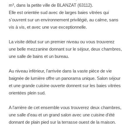
NOTRE GROUPE
m², dans la petite ville de BLANZAT (63112).
Elle est orientée sud avec de larges baies vitrées qui
Nos Agences
s'ouvrent sur un environnement privilégié, au calme, sans
Notre Équipe
vis à vis, et avec une vue exceptionnelle.
Nos Partenaires
La visite début sur un premier niveau ou vous trouverez
Nous Rejoindre
une belle mezzanine donnant sur le séjour, deux chambres,
Nos Actualités Immo
une salle de bains et un bureau.
Nous Contacter
Au niveau inférieur, l'arrivée dans la vaste pièce de vie
baignée de lumière offre un panorama unique. Salon séjour
ESPACE CLIENT
et une grande cuisine ouverte donnent sur les baies vitrées
orientées plein sud.
Espace Client Saint-Flour (VDS Immobilier)
A l'arrière de cet ensemble vous trouverez deux chambres,
Espace Client Aurillac (AGI)
une salle d'eau et un grand salon avec une cuisine d'été
Espace Dossier Location
donnant de plain pied sur la terrasse ouest de la maison.