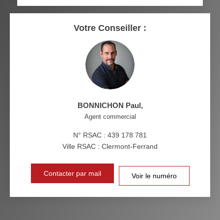
RÉSULTATS DES LYCÉES
ECOLES ET CRÈCHES
RESTAURANTS ET CAFÉS
COMMERCES
Votre Conseiller :
MÉDECINS
BONNICHON Paul
,
Agent commercial
N° RSAC : 439 178 781
Ville RSAC : Clermont-Ferrand
Contacter par mail
Voir le numéro