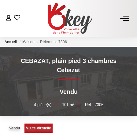
ACHETER
Accueil
Maison
Référence 7306
Nos Annonces
Terrains À Bâtir Issoire
CEBAZAT, plain pied 3 chambres
Acheter Avec Okey
Cebazat
VENDRE
Vendu
Estimer Mon Bien
4
pièce(s)
•
101
m²
•
Réf : 7306
Vendre Avec Okey
Combien D’acquéreurs Potentiels Pour Mon Bien ?
Vendu
Visite Virtuelle
Espace Vendeur