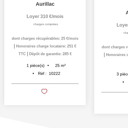
Aurillac
A
Loyer 310 €/mois
charges comprises
Loye
cha
dont charges récupérables: 25 €/mois
|
Honoraires charge locataire: 251 €
dont charges r
|
TTC
Dépôt de garantie: 285 €
|
Honoraires c
25
m²
1
pièce(s)
Réf :
10222
3
pièc