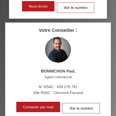
DISTANCE DE L'AÉROPORT :
SUPERFICIE :
Nous écrire
Voir le numéro
RÉSULTATS DES LYCÉES
ECOLES ET CRÈCHES
RESTAURANTS ET CAFÉS
COMMERCES
Votre Conseiller :
MÉDECINS
BONNICHON Paul
,
Agent commercial
N° RSAC : 439 178 781
Ville RSAC : Clermont-Ferrand
Contacter par mail
Voir le numéro