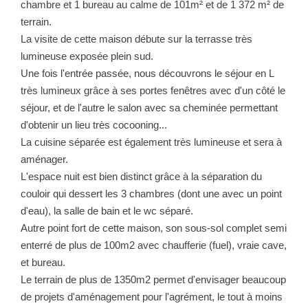
chambre et 1 bureau au calme de 101m² et de 1 372 m² de
NOTRE GROUPE
terrain.
La visite de cette maison débute sur la terrasse très
Nos Agences
lumineuse exposée plein sud.
Notre Équipe
Une fois l'entrée passée, nous découvrons le séjour en L
Nos Partenaires
très lumineux grâce à ses portes fenêtres avec d'un côté le
Nous Rejoindre
séjour, et de l'autre le salon avec sa cheminée permettant
d'obtenir un lieu très cocooning...
Nos Actualités Immo
La cuisine séparée est également très lumineuse et sera à
Nous Contacter
aménager.
L'espace nuit est bien distinct grâce à la séparation du
couloir qui dessert les 3 chambres (dont une avec un point
ESPACE CLIENT
d'eau), la salle de bain et le wc séparé.
Autre point fort de cette maison, son sous-sol complet semi
Espace Client Saint-Flour (VDS Immobilier)
enterré de plus de 100m2 avec chaufferie (fuel), vraie cave,
Espace Client Aurillac (AGI)
et bureau.
Le terrain de plus de 1350m2 permet d'envisager beaucoup
Espace Dossier Location
de projets d'aménagement pour l'agrément, le tout à moins