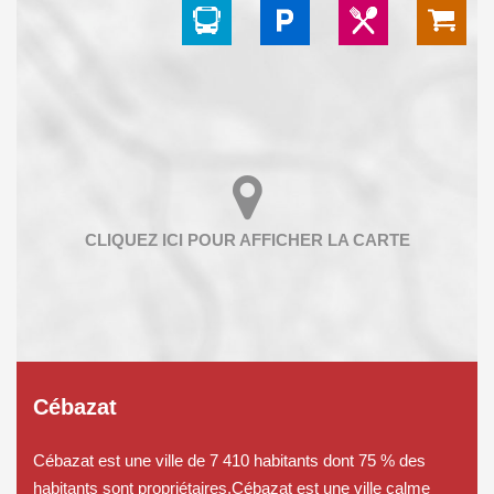
Cébazat
Cébazat est une ville de 7 410 habitants dont 75 % des
habitants sont propriétaires.Cébazat est une ville calme