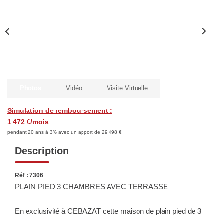
Biens Vendus
ESTIMER
LOUER
Photos
Vidéo
Visite Virtuelle
Nos Annonces
Simulation de remboursement :
Louer Avec Okey
1 472 €/mois
Dossier De Candidature
pendant 20 ans à 3% avec un apport de 29 498 €
Description
FAIRE GÉRER
Réf : 7306
PLAIN PIED 3 CHAMBRES AVEC TERRASSE
SYNDIC
En exclusivité à CEBAZAT cette maison de plain pied de 3