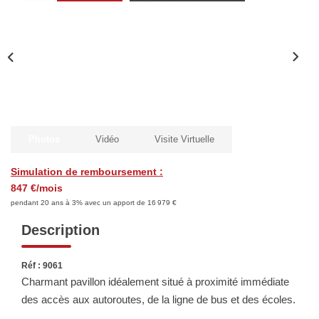
Biens Vendus
ESTIMER
LOUER
Photos
Vidéo
Visite Virtuelle
Nos Annonces
Louer Avec Okey
Simulation de remboursement :
847 €/mois
Dossier De Candidature
pendant 20 ans à 3% avec un apport de 16 979 €
Description
FAIRE GÉRER
Réf : 9061
SYNDIC
Charmant pavillon idéalement situé à proximité immédiate
des accès aux autoroutes, de la ligne de bus et des écoles.