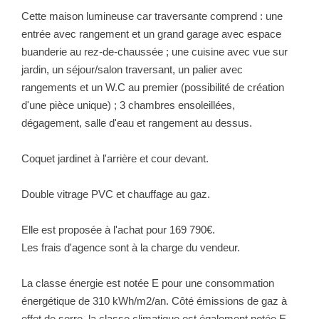
NOTRE GROUPE
Cette maison lumineuse car traversante comprend : une
entrée avec rangement et un grand garage avec espace
Nos Agences
buanderie au rez-de-chaussée ; une cuisine avec vue sur
Notre Équipe
jardin, un séjour/salon traversant, un palier avec
rangements et un W.C au premier (possibilité de création
Nos Partenaires
d'une pièce unique) ; 3 chambres ensoleillées,
Nous Rejoindre
dégagement, salle d'eau et rangement au dessus.
Nos Actualités Immo
Nous Contacter
Coquet jardinet à l'arrière et cour devant.
Double vitrage PVC et chauffage au gaz.
ESPACE CLIENT
Elle est proposée à l'achat pour 169 790€.
Espace Client Saint-Flour (VDS Immobilier)
Les frais d'agence sont à la charge du vendeur.
Espace Client Aurillac (AGI)
La classe énergie est notée E pour une consommation
Espace Dossier Location
énergétique de 310 kWh/m2/an. Côté émissions de gaz à
effet de serre, la classe climatique est également notée E