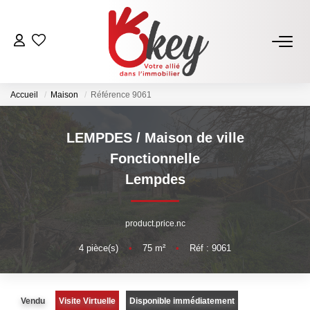
ACHETER
Accueil
Maison
Référence 9061
Nos Annonces
Terrains À Bâtir Issoire
LEMPDES / Maison de ville
Acheter Avec Okey
Fonctionnelle
Lempdes
VENDRE
product.price.nc
Estimer Mon Bien
4
pièce(s)
•
75
m²
•
Réf : 9061
Vendre Avec Okey
Combien D’acquéreurs Potentiels Pour Mon Bien ?
Espace Vendeur
Vendu
Visite Virtuelle
Disponible immédiatement