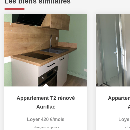
Les biens similaires
Appartement T2 rénové
Apparte
Aurillac
A
Loyer 420 €/mois
Loye
charges comprises
cha