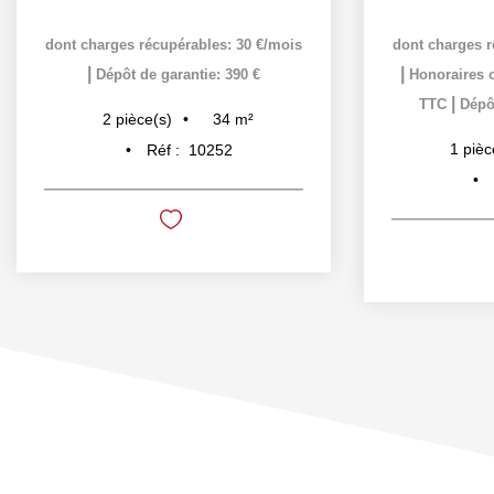
dont charges récupérables: 30 €/mois
dont charges r
|
|
Dépôt de garantie: 390 €
Honoraires c
|
TTC
Dépôt
34
m²
2
pièce(s)
1
pièc
Réf :
10252