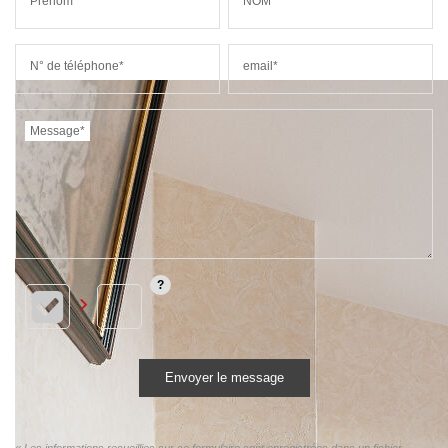
Prénom*
NOM*
N° de téléphone*
email*
Message*
Envoyer le message
« Les informations recueillies sur ce formulaire sont enregistrées dans un fichier