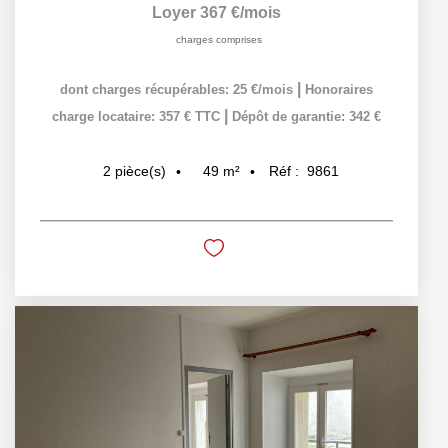
Loyer 367 €/mois
charges comprises
|
dont charges récupérables: 25 €/mois
Honoraires
|
charge locataire: 357 € TTC
Dépôt de garantie: 342 €
49
m²
Réf :
9861
2
pièce(s)