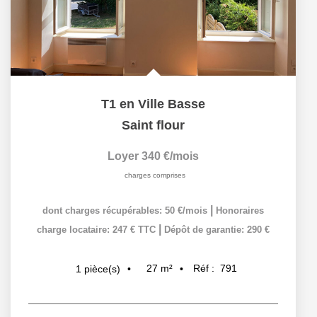
T1 en Ville Basse
Saint flour
Loyer 340 €/mois
charges comprises
|
dont charges récupérables: 50 €/mois
Honoraires
|
charge locataire: 247 € TTC
Dépôt de garantie: 290 €
27
m²
Réf :
791
1
pièce(s)