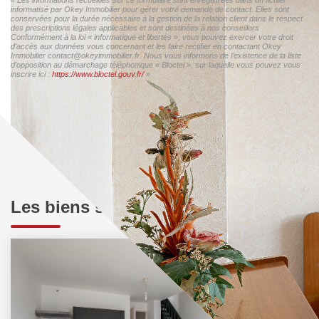
informatisé par Okey Immobilier pour gérer votre demande de contact. Elles sont
conservées pour la durée nécessaire à la gestion de la relation client dans le respect
des prescriptions légales applicables et sont destinées à nos conseillers
Conformément à la loi « informatique et libertés », vous pouvez exercer votre droit
d'accès aux données vous concernant et les faire rectifier en contactant Okey
Immobilier contact@okeyimmobilier.fr. Nous vous informons de l'existence de la liste
d'opposition au démarchage téléphonique « Bloctel », sur laquelle vous pouvez vous
inscrire ici :
https://www.bloctel.gouv.fr/
»
Les biens similaires