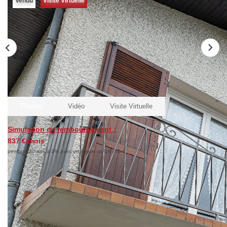
Vendu
Visite Virtuelle
Biens Vendus
ESTIMER
LOUER
Nos Annonces
Photos
Vidéo
Visite Virtuelle
Louer Avec Okey
Dossier De Candidature
Simulation de remboursement :
837 €/mois
pendant 20 ans à 3% avec un apport de 16 765 €
FAIRE GÉRER
Description
SYNDIC
Réf : 9548
A 10 min Sud ISSOIRE, sur la commune de
NOTRE GROUPE
CHARBONNIER LES MINES, dans un quartier résidentiel ,