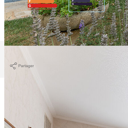
Montant estimé des dépenses annuelles d'énergie pour un
usage standard entre 1790€ et 2480€. Pour la date de
référence 01/01/2021.
Comparer ce
Imprimer
bien
Partager
Calculer mon budget
Ce bien est soumis à un diagnostic ERP (État
des Risques et Pollutions). Pour en savoir plus,
rendez-vous sur
https://www.georisques.gouv.fr/