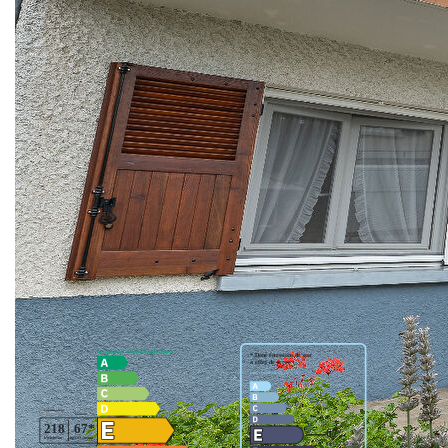
tout proche de l'accès autoroute, venez découvrir cette
Nos Agences
charmante maison en excellent état, offrant 3 chambres,
une cuisine équipée, un séjour double avec cheminée.
Notre Équipe
Vous profiterez également d'un sous-sol complet avec
Nos Partenaires
double garage, une petite cuisine d'été, une chaufferie, 2
Nous Rejoindre
pièces et un wc. Son jardin de 540 m² clos avec une belle
Nos Actualités Immo
exposition. A ne pas manquez!!
Nous Contacter
**
Honoraires à la charge du vendeur
Nos honoraires
Nous contacter
ESPACE CLIENT
Diagnostics énergétiques
Espace Client Saint-Flour (VDS Immobilier)
Espace Client Aurillac (AGI)
Espace Dossier Location