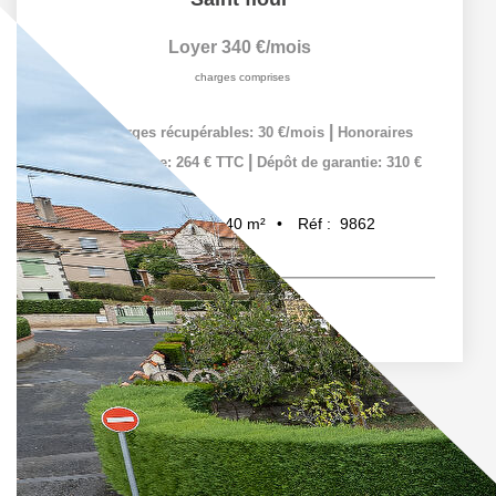
Loyer 340 €/mois
charges comprises
|
dont charges récupérables: 30 €/mois
Honoraires
|
charge locataire: 264 € TTC
Dépôt de garantie: 310 €
40
m²
Réf :
9862
2
pièce(s)