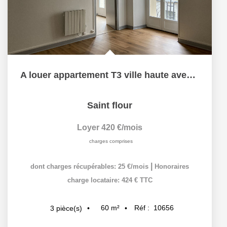
A louer appartement T3 ville haute avec balcon
Saint flour
Loyer 420 €/mois
charges comprises
|
dont charges récupérables: 25 €/mois
Honoraires
charge locataire: 424 € TTC
60
m²
Réf :
10656
3
pièce(s)