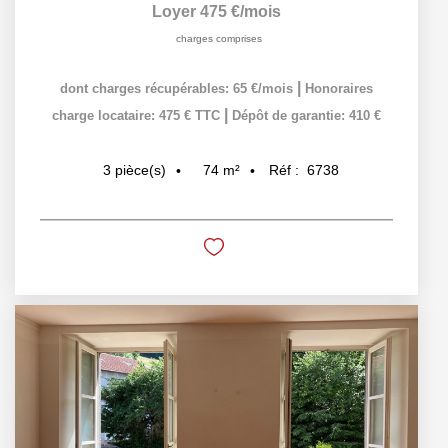
Loyer 475 €/mois
charges comprises
|
dont charges récupérables: 65 €/mois
Honoraires
|
charge locataire: 475 € TTC
Dépôt de garantie: 410 €
74
m²
Réf :
6738
3
pièce(s)