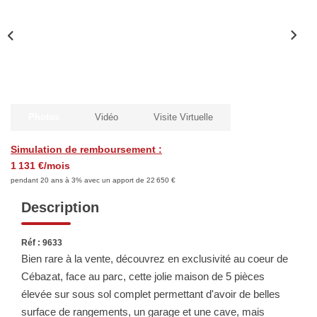
Biens Vendus
ESTIMER
LOUER
Photos
Vidéo
Visite Virtuelle
Nos Annonces
Simulation de remboursement :
Louer Avec Okey
1 131 €/mois
pendant 20 ans à 3% avec un apport de 22 650 €
Dossier De Candidature
Description
FAIRE GÉRER
Réf : 9633
Bien rare à la vente, découvrez en exclusivité au coeur de
Cébazat, face au parc, cette jolie maison de 5 pièces
SYNDIC
élevée sur sous sol complet permettant d'avoir de belles
surface de rangements, un garage et une cave, mais