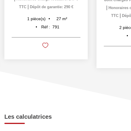
|
TTC
Dépôt de garantie: 290 €
|
Honoraires c
|
TTC
Dépôt
27
m²
1
pièce(s)
Réf :
791
2
pièc
Les calculatrices