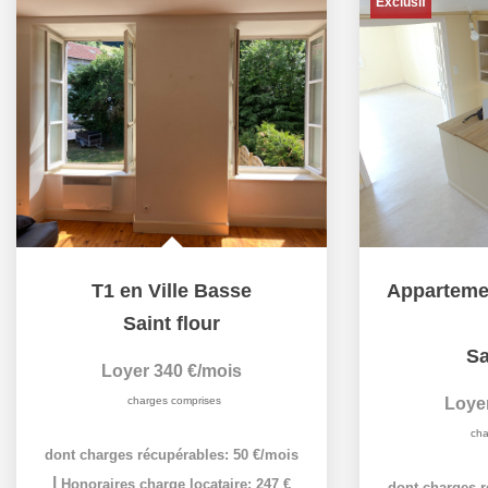
Exclusif
T1 en Ville Basse
Saint flour
Sa
Loyer 340 €/mois
charges comprises
Loye
cha
dont charges récupérables: 50 €/mois
|
Honoraires charge locataire: 247 €
dont charges r