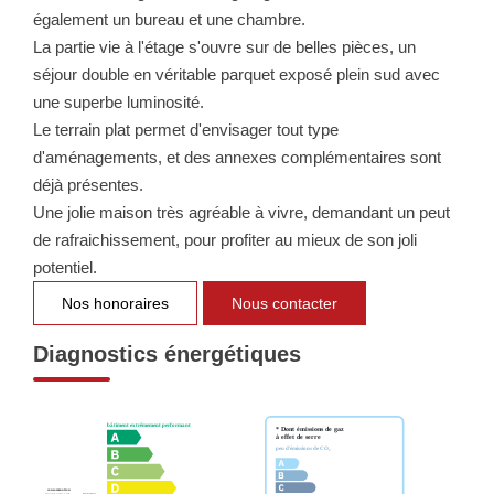
NOTRE GROUPE
également un bureau et une chambre.
La partie vie à l'étage s'ouvre sur de belles pièces, un
Nos Agences
séjour double en véritable parquet exposé plein sud avec
Notre Équipe
une superbe luminosité.
Le terrain plat permet d'envisager tout type
Nos Partenaires
d'aménagements, et des annexes complémentaires sont
Nous Rejoindre
déjà présentes.
Nos Actualités Immo
Une jolie maison très agréable à vivre, demandant un peut
de rafraichissement, pour profiter au mieux de son joli
Nous Contacter
potentiel.
Nos honoraires
Nous contacter
ESPACE CLIENT
Diagnostics énergétiques
Espace Client Saint-Flour (VDS Immobilier)
Espace Client Aurillac (AGI)
Espace Dossier Location