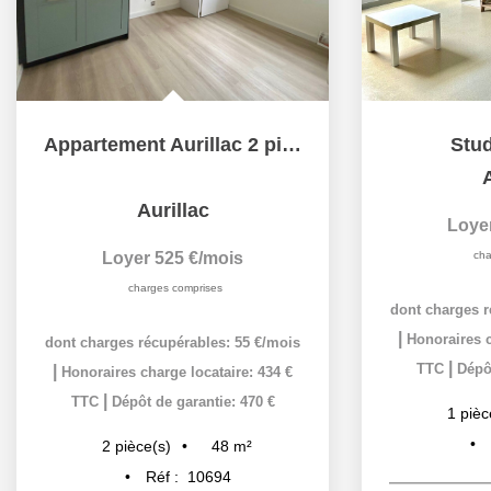
Appartement Aurillac 2 pièce(s)
Stu
A
Aurillac
Loye
Loyer 525 €/mois
cha
charges comprises
dont charges r
|
Honoraires c
dont charges récupérables: 55 €/mois
|
TTC
Dépôt
|
Honoraires charge locataire: 434 €
|
TTC
Dépôt de garantie: 470 €
1
pièc
48
m²
2
pièce(s)
Réf :
10694