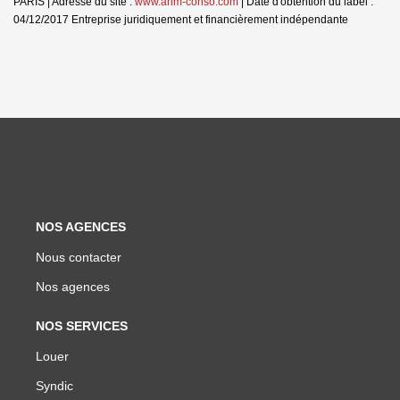
PARIS | Adresse du site :
www.anm-conso.com
| Date d'obtention du label :
04/12/2017
Entreprise juridiquement et financièrement indépendante
NOS AGENCES
Nous contacter
Nos agences
NOS SERVICES
Louer
Syndic