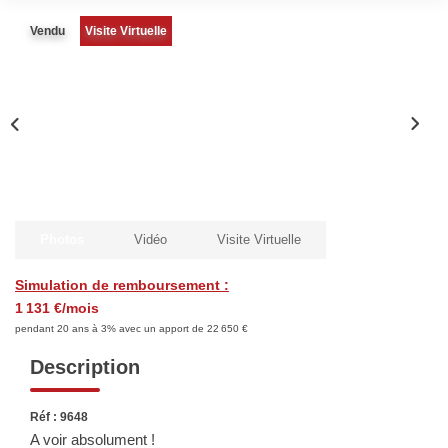
Biens Vendus
Vendu
Visite Virtuelle
ESTIMER
LOUER
Nos Annonces
Louer Avec Okey
Photos
Vidéo
Visite Virtuelle
Dossier De Candidature
Simulation de remboursement :
1 131 €/mois
pendant 20 ans à 3% avec un apport de 22 650 €
FAIRE GÉRER
Description
SYNDIC
Réf : 9648
A voir absolument !