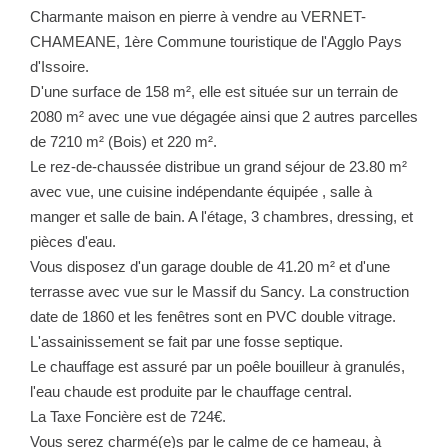
NOTRE GROUPE
Charmante maison en pierre à vendre au VERNET-
CHAMEANE, 1ère Commune touristique de l'Agglo Pays
Nos Agences
d'Issoire.
Notre Équipe
D'une surface de 158 m², elle est située sur un terrain de
2080 m² avec une vue dégagée ainsi que 2 autres parcelles
Nos Partenaires
de 7210 m² (Bois) et 220 m².
Nous Rejoindre
Le rez-de-chaussée distribue un grand séjour de 23.80 m²
Nos Actualités Immo
avec vue, une cuisine indépendante équipée , salle à
manger et salle de bain. A l'étage, 3 chambres, dressing, et
Nous Contacter
pièces d'eau.
Vous disposez d'un garage double de 41.20 m² et d'une
terrasse avec vue sur le Massif du Sancy. La construction
ESPACE CLIENT
date de 1860 et les fenêtres sont en PVC double vitrage.
L'assainissement se fait par une fosse septique.
Espace Client Saint-Flour (VDS Immobilier)
Le chauffage est assuré par un poêle bouilleur à granulés,
Espace Client Aurillac (AGI)
l'eau chaude est produite par le chauffage central.
Espace Dossier Location
La Taxe Foncière est de 724€.
Vous serez charmé(e)s par le calme de ce hameau, à