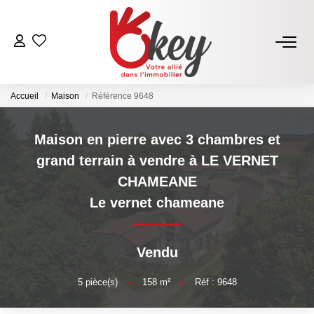
ACHETER
Accueil
Maison
Référence 9648
Nos Annonces
Terrains À Bâtir Issoire
Maison en pierre avec 3 chambres et
Acheter Avec Okey
grand terrain à vendre à LE VERNET
CHAMEANE
VENDRE
Le vernet chameane
Estimer Mon Bien
Vendu
Vendre Avec Okey
Combien D’acquéreurs Potentiels Pour Mon Bien ?
5
pièce(s)
•
158
m²
•
Réf : 9648
Espace Vendeur