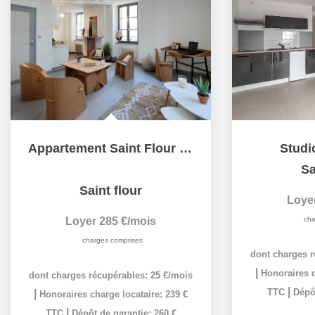
Appartement Saint Flour 1 pièce
Studio
Sa
Saint flour
Loye
Loyer 285 €/mois
cha
charges comprises
dont charges r
|
Honoraires c
dont charges récupérables: 25 €/mois
|
TTC
Dépôt
|
Honoraires charge locataire: 239 €
|
TTC
Dépôt de garantie: 260 €