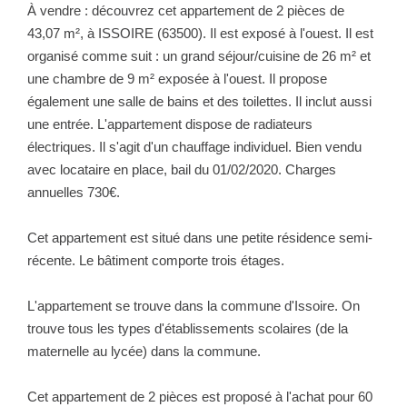
NOTRE GROUPE
À vendre : découvrez cet appartement de 2 pièces de
43,07 m², à ISSOIRE (63500). Il est exposé à l'ouest. Il est
Nos Agences
organisé comme suit : un grand séjour/cuisine de 26 m² et
une chambre de 9 m² exposée à l'ouest. Il propose
Notre Équipe
également une salle de bains et des toilettes. Il inclut aussi
Nos Partenaires
une entrée. L'appartement dispose de radiateurs
Nous Rejoindre
électriques. Il s'agit d'un chauffage individuel. Bien vendu
avec locataire en place, bail du 01/02/2020. Charges
Nos Actualités Immo
annuelles 730€.
Nous Contacter
Cet appartement est situé dans une petite résidence semi-
récente. Le bâtiment comporte trois étages.
ESPACE CLIENT
L'appartement se trouve dans la commune d'Issoire. On
Espace Client Saint-Flour (VDS Immobilier)
trouve tous les types d'établissements scolaires (de la
Espace Client Aurillac (AGI)
maternelle au lycée) dans la commune.
Espace Dossier Location
Cet appartement de 2 pièces est proposé à l'achat pour 60