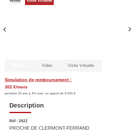
Vendu
Visite Virtuelle
Biens Vendus
ESTIMER
LOUER
Nos Annonces
Photos
Vidéo
Visite Virtuelle
Louer Avec Okey
Simulation de remboursement :
Dossier De Candidature
302 €/mois
pendant 20 ans à 3% avec un apport de 6 050 €
Description
FAIRE GÉRER
Réf : 2922
SYNDIC
PROCHE DE CLERMONT-FERRAND