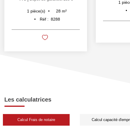
1
pièc
28
m²
1
pièce(s)
Réf :
8288
Les calculatrices
Calcul Frais de notaire
Calcul capacité d'empr