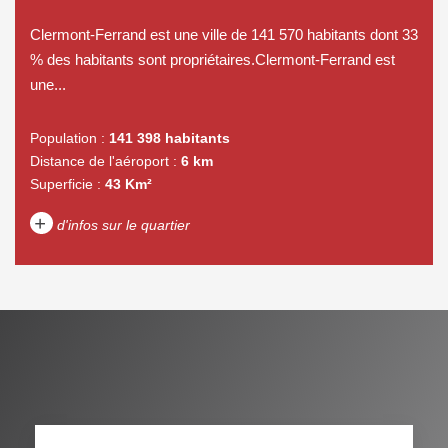
Clermont-Ferrand est une ville de 141 570 habitants dont 33
% des habitants sont propriétaires.Clermont-Ferrand est
une...
Population :
141 398 habitants
Distance de l'aéroport :
6 km
Superficie :
43 Km²
+
d'infos sur le quartier
DENSITÉ DE POPULATION
ENFANTS ET ADOLESCENTS
AGE MOYEN
REVENU MENSUEL PAR
MÉNAGE
TAUX DE PROPRIÉTAIRES
TAUX D'HABITATION