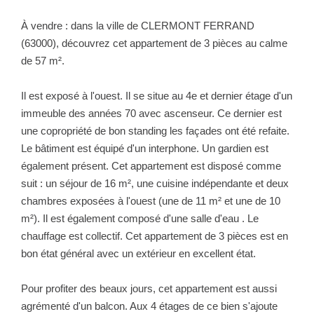
NOTRE GROUPE
À vendre : dans la ville de CLERMONT FERRAND
Nos Agences
(63000), découvrez cet appartement de 3 pièces au calme
de 57 m².
Notre Équipe
Nos Partenaires
Il est exposé à l'ouest. Il se situe au 4e et dernier étage d'un
Nous Rejoindre
immeuble des années 70 avec ascenseur. Ce dernier est
une copropriété de bon standing les façades ont été refaite.
Nos Actualités Immo
Le bâtiment est équipé d'un interphone. Un gardien est
Nous Contacter
également présent. Cet appartement est disposé comme
suit : un séjour de 16 m², une cuisine indépendante et deux
chambres exposées à l'ouest (une de 11 m² et une de 10
ESPACE CLIENT
m²). Il est également composé d'une salle d'eau . Le
chauffage est collectif. Cet appartement de 3 pièces est en
Espace Client Saint-Flour (VDS Immobilier)
bon état général avec un extérieur en excellent état.
Espace Client Aurillac (AGI)
Espace Dossier Location
Pour profiter des beaux jours, cet appartement est aussi
agrémenté d'un balcon. Aux 4 étages de ce bien s'ajoute