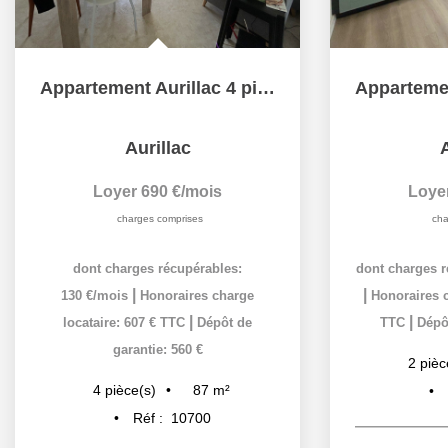
Appartement Aurillac 4 pièces 87 m2
Aurillac
A
Loyer 690 €/mois
Loye
charges comprises
cha
dont charges récupérables:
dont charges r
|
|
130 €/mois
Honoraires charge
Honoraires c
|
|
locataire: 607 € TTC
Dépôt de
TTC
Dépôt
garantie: 560 €
2
pièc
87
m²
4
pièce(s)
Réf :
10700