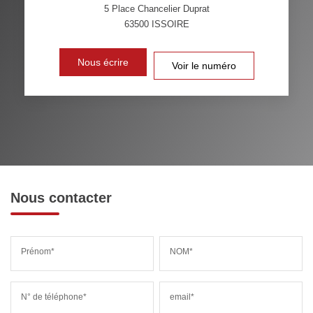
5 Place Chancelier Duprat
TAXE FONCIÈRE
PART DES MÉNAGES SANS
63500
ISSOIRE
VOITURE
DISTANCE DE L'AÉROPORT :
SUPERFICIE :
Nous écrire
Voir le numéro
RÉSULTATS DES LYCÉES
ECOLES ET CRÈCHES
RESTAURANTS ET CAFÉS
COMMERCES
MÉDECINS
Nous contacter
Prénom*
NOM*
N° de téléphone*
email*