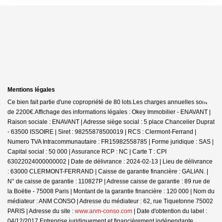
Mentions légales
Ce bien fait partie d'une copropriété de 80 lots.Les charges annuelles sont
de 2200€.
Affichage des informations légales : Okey Immobilier - ENAVANT |
Raison sociale : ENAVANT | Adresse siège social : 5 place Chancelier Duprat
- 63500 ISSOIRE | Siret : 98255878500019 | RCS : Clermont-Ferrand |
Numero TVA Intracommunautaire : FR15982558785 | Forme juridique : SAS |
Capital social : 50 000 | Assurance RCP : NC |
Carte T : CPI
63022024000000002 | Date de délivrance : 2024-02-13 | Lieu de délivrance
: 63000 CLERMONT-FERRAND | Caisse de garantie financière : GALIAN. |
N° de caisse de garantie : 110827P | Adresse caisse de garantie : 89 rue de
la Boëtie - 75008 Paris | Montant de la garantie financière : 120 000 | Nom du
médiateur : ANM CONSO | Adresse du médiateur : 62, rue Tiquetonne 75002
PARIS | Adresse du site :
www.anm-conso.com
| Date d'obtention du label :
04/12/2017
Entreprise juridiquement et financièrement indépendante