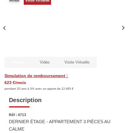
Vendu
Visite Virtuelle
Biens Vendus
ESTIMER
LOUER
Nos Annonces
Photos
Vidéo
Visite Virtuelle
Louer Avec Okey
Simulation de remboursement :
Dossier De Candidature
623 €/mois
pendant 20 ans à 3% avec un apport de 12 485 €
Description
FAIRE GÉRER
Réf : 4713
SYNDIC
DERNIER ÉTAGE - APPARTEMENT 3 PIÈCES AU
CALME