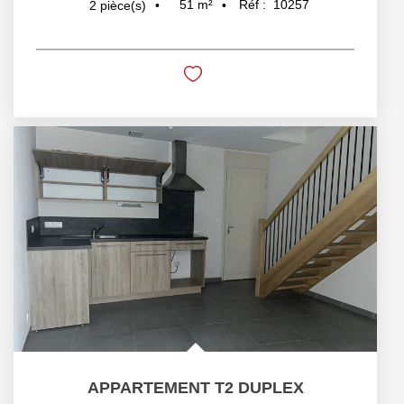
51
m²
Réf :
10257
2
pièce(s)
APPARTEMENT T2 DUPLEX