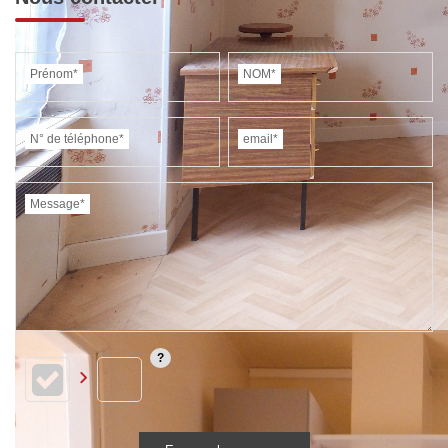
Prénom*
NOM*
N° de téléphone*
email*
Message*