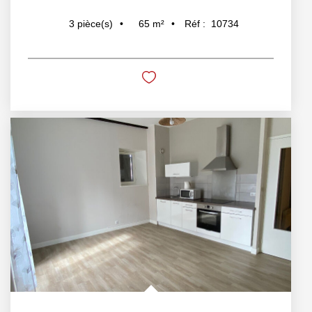
65
m²
Réf :
10734
3
pièce(s)