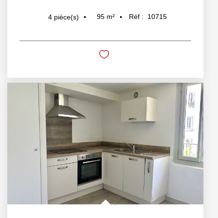
95
m²
Réf :
10715
4
pièce(s)