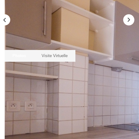
Biens Vendus
ESTIMER
LOUER
Nos Annonces
Photos
Visite Virtuelle
Louer Avec Okey
Dossier De Candidature
Description
FAIRE GÉRER
Réf : 4994
SYNDIC
Studio comprenant pièce de vie avec coin cuisine aménagé
et équipé, salle d'eau avec wc.
Chauffage individuel électrique
NOTRE GROUPE