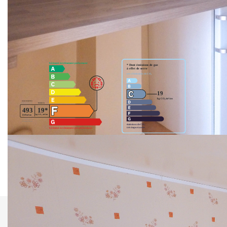
Nos honoraires
Nous contacter
Nos Agences
Diagnostics énergétiques
Notre Équipe
Nos Partenaires
Nous Rejoindre
Nos Actualités Immo
Nous Contacter
ESPACE CLIENT
Logement à consommation énergétique excessive. Montant
Espace Client Saint-Flour (VDS Immobilier)
estimé des dépenses annuelles d'énergie pour un usage
standard entre 706€ et 956€. Pour la date de référence
Espace Client Aurillac (AGI)
01/01/2021.
Espace Dossier Location
Comparer ce
Imprimer
bien