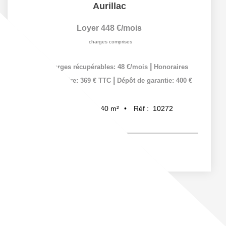
Aurillac
Loyer 448 €/mois
charges comprises
|
dont charges récupérables: 48 €/mois
Honoraires
|
charge locataire: 369 € TTC
Dépôt de garantie: 400 €
40
m²
Réf :
10272
2
pièce(s)