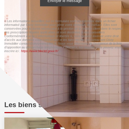
Envoyer le message
« Les informations recueillies sur ce formulaire sont enregistrées dans un fichier
informatisé par Okey Immobilier pour gérer votre demande de contact. Elles sont
conservées pour la durée nécessaire à la gestion de la relation client dans le respect
des prescriptions légales applicables et sont destinées à nos conseillers
Conformément à la loi « informatique et libertés », vous pouvez exercer votre droit
d'accès aux données vous concernant et les faire rectifier en contactant Okey
Immobilier contact@okeyimmobilier.fr. Nous vous informons de l'existence de la liste
d'opposition au démarchage téléphonique « Bloctel », sur laquelle vous pouvez vous
inscrire ici :
https://www.bloctel.gouv.fr/
»
Les biens similaires