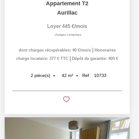
Appartement T2
Aurillac
Loyer 445 €/mois
charges comprises
|
dont charges récupérables: 40 €/mois
Honoraires
|
charge locataire: 377 € TTC
Dépôt de garantie: 405 €
42
m²
Réf :
10733
2
pièce(s)