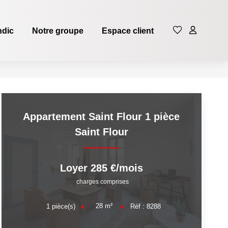
ndic
Notre groupe
Espace client
Appartement Saint Flour 1 pièce
Saint Flour
Loyer 285 €/mois
charges comprises
28
m²
1
pièce(s)
Réf :
8288