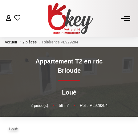
ACHETER
Accueil
2 pièces
Référence PL929284
Nos Annonces
Terrains À Bâtir Issoire
Appartement T2 en rdc
Acheter Avec Okey
Brioude
VENDRE
Loué
Estimer Mon Bien
2
pièce(s)
•
59
m²
•
Réf : PL929284
Vendre Avec Okey
Combien D’acquéreurs Potentiels Pour Mon Bien ?
Loué
Espace Vendeur