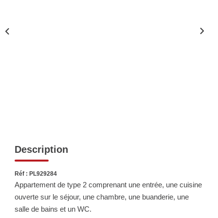
Biens Vendus
ESTIMER
LOUER
Nos Annonces
Louer Avec Okey
Dossier De Candidature
Description
FAIRE GÉRER
Réf : PL929284
Appartement de type 2 comprenant une entrée, une cuisine
SYNDIC
ouverte sur le séjour, une chambre, une buanderie, une
salle de bains et un WC.