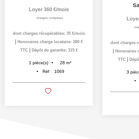
Sa
Loyer 360 €/mois
charges comprises
Loye
cha
dont charges récupérables: 35 €/mois
|
Honoraires charge locataire: 280 €
dont charges r
|
TTC
Dépôt de garantie: 315 €
|
Honoraires c
|
TTC
Dépôt
28
m²
1
pièce(s)
Réf :
1069
3
pièc