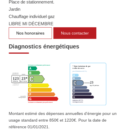
Place de stationnement.
NOTRE GROUPE
Jardin
Chauffage individuel gaz
Nos Agences
LIBRE MI DÉCEMBRE
Notre Équipe
Nos honoraires
Nous contacter
Nos Partenaires
Nous Rejoindre
Diagnostics énergétiques
Nos Actualités Immo
Nous Contacter
ESPACE CLIENT
Espace Client Saint-Flour (VDS Immobilier)
Espace Client Aurillac (AGI)
Montant estimé des dépenses annuelles d'énergie pour un
Espace Dossier Location
usage standard entre 850€ et 1220€. Pour la date de
référence 01/01/2021.