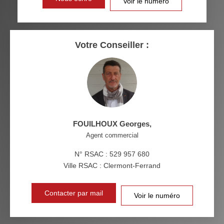
Voir le numéro
RÉSULTATS DES LYCÉES
ECOLES ET CRÈCHES
RESTAURANTS ET CAFÉS
COMMERCES
Votre Conseiller :
MÉDECINS
FOUILHOUX Georges
,
Agent commercial
N° RSAC : 529 957 680
Ville RSAC : Clermont-Ferrand
Contacter par mail
Voir le numéro