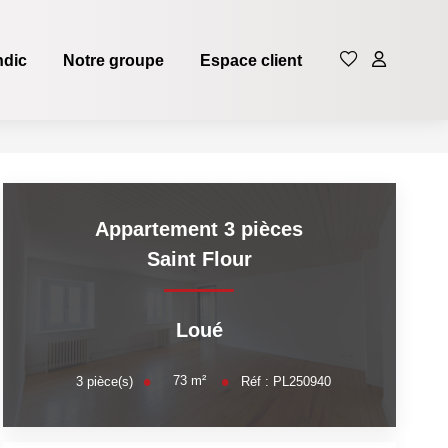
ndic
Notre groupe
Espace client
Appartement 3 pièces
Saint Flour
Loué
73
m²
3
pièce(s)
Réf :
PL250940