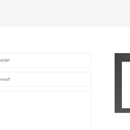
ENFANTS ET ADOLESCENTS
AGE M
TAUX DE PROPRIÉTAIRES
TAUX D
PART DES MÉNAGES SANS VOITURE
DISTAN
NOM*
RÉSULTATS DES LYCÉES
ECOLES
email*
COMMERCES
MÉDEC