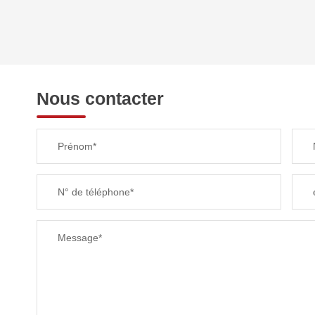
DENSITÉ DE POPULATION
REVENU MENSUEL PAR MÉNAGE
Nous contacter
TAXE FONCIÈRE
Prénom*
SUPERFICIE :
N° de téléphone*
RESTAURANTS ET CAFÉS
Message*