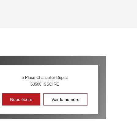
OYEN
'HABITATION
CE DE L'AÉROPORT :
 ET CRÈCHES
5 Place Chancelier Duprat
63500
ISSOIRE
INS
Nous écrire
Voir le numéro