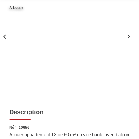
Biens Vendus
A Louer
ESTIMER
LOUER
Nos Annonces
Louer Avec Okey
Dossier De Candidature
FAIRE GÉRER
Description
SYNDIC
Réf : 10656
A louer appartement T3 de 60 m² en ville haute avec balcon