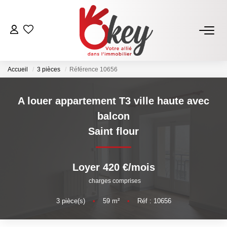
ACHETER
Accueil
3 pièces
Référence 10656
Nos Annonces
Terrains À Bâtir Issoire
A louer appartement T3 ville haute avec
Acheter Avec Okey
balcon
Saint flour
VENDRE
Loyer 420 €/mois
Estimer Mon Bien
charges comprises
Vendre Avec Okey
3
pièce(s)
•
59
m²
•
Réf : 10656
Combien D’acquéreurs Potentiels Pour Mon Bien ?
Espace Vendeur