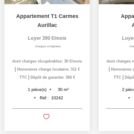
Appartement T1 Carmes
Appa
Aurillac
A
Loyer 390 €/mois
Loye
charges comprises
cha
dont charges récupérables: 30 €/mois
dont charges r
|
|
Honoraires charge locataire: 311 €
Honoraires c
|
|
TTC
Dépôt de garantie: 360 €
TTC
Dépôt
30
m²
1
pièce(s)
2
pièc
Réf :
10242