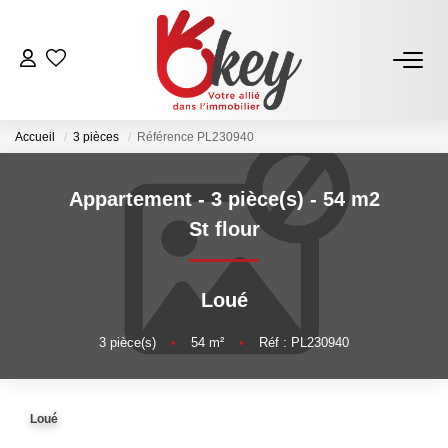
ACHETER
Accueil
3 pièces
Référence PL230940
Nos Annonces
Terrains À Bâtir Issoire
Appartement - 3 pièce(s) - 54 m2
Acheter Avec Okey
St flour
VENDRE
Loué
Estimer Mon Bien
3
pièce(s)
•
54
m²
•
Réf : PL230940
Vendre Avec Okey
Combien D’acquéreurs Potentiels Pour Mon Bien ?
Loué
Espace Vendeur