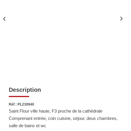
Biens Vendus
ESTIMER
LOUER
Nos Annonces
Louer Avec Okey
Dossier De Candidature
Description
FAIRE GÉRER
Réf : PL230940
Saint Flour ville haute, F3 proche de la cathédrale
SYNDIC
Comprenant entrée, coin cuisine, séjour, deux chambres,
salle de bains et wc