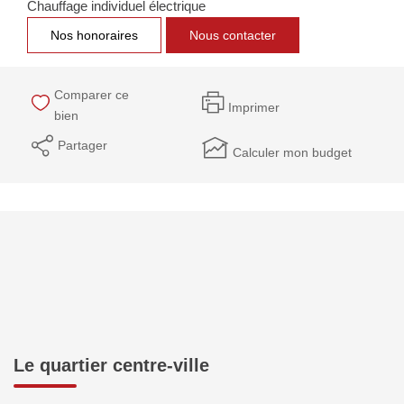
Chauffage individuel électrique
NOTRE GROUPE
Nos honoraires
Nous contacter
Nos Agences
Notre Équipe
Comparer ce
Imprimer
Nos Partenaires
bien
Nous Rejoindre
Partager
Calculer mon budget
Nos Actualités Immo
Nous Contacter
ESPACE CLIENT
Espace Client Saint-Flour (VDS Immobilier)
Espace Client Aurillac (AGI)
Le quartier centre-ville
Espace Dossier Location