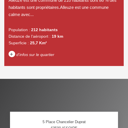
Alleuze est une commune de 210 habitants dont 86 % des
habitants sont propriétaires.Alleuze est une commune
calme avec...
Population :
212 habitants
Distance de l'aéroport :
19 km
Superficie :
25,7 Km²
+
d'infos sur le quartier
DENSITÉ DE POPULATION
ENFANTS ET ADOLESCENTS
AGE MOYEN
REVENU MENSUEL PAR
MÉNAGE
TAUX DE PROPRIÉTAIRES
TAUX D'HABITATION
5 Place Chancelier Duprat
TAXE FONCIÈRE
PART DES MÉNAGES SANS