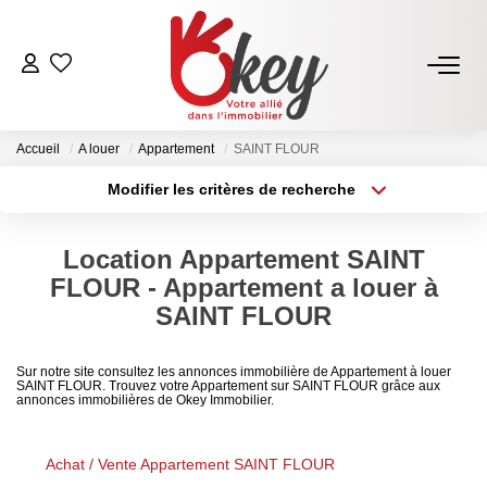
ACHETER
Accueil
A louer
Appartement
SAINT FLOUR
Nos Annonces
Modifier les critères de recherche
Terrains À Bâtir Issoire
Type de transaction
Localisation
Acheter
Localisation
Acheter Avec Okey
Location Appartement SAINT
Type de bien
Sélectionnez...
Surface min
FLOUR - Appartement a louer à
VENDRE
SAINT FLOUR
Plus de critères
Budget max
Estimer Mon Bien
Sur notre site consultez les annonces immobilière de Appartement à louer
SAINT FLOUR. Trouvez votre Appartement sur SAINT FLOUR grâce aux
Créer une alerte
Vendre Avec Okey
annonces immobilières de Okey Immobilier.
Combien D’acquéreurs Potentiels Pour Mon Bien ?
Achat / Vente Appartement SAINT FLOUR
Espace Vendeur