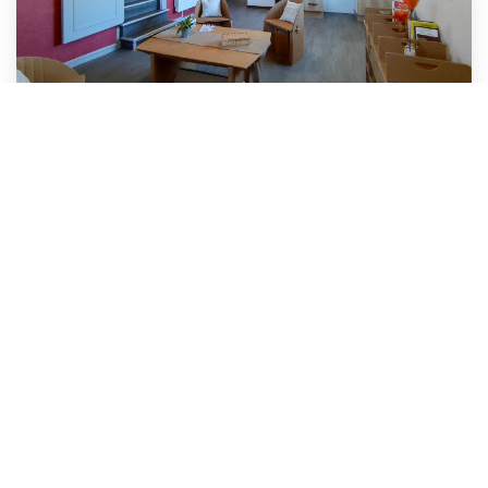
Appartement T4 Centre Ville
Saint Flour
Loyer 480 €/mois
charges comprises
68
M²
Réf :
8276
4
Pièce(s)