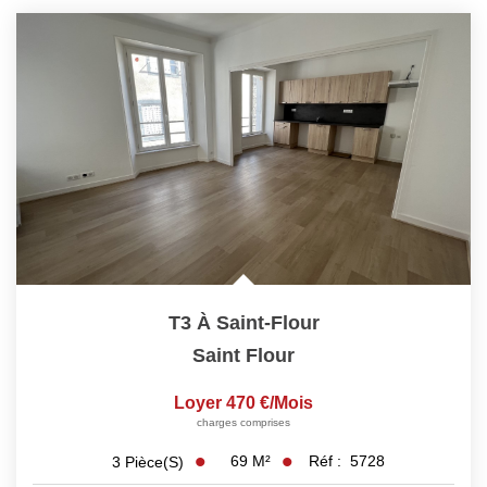
T3 À Saint-Flour
Saint Flour
Loyer 470 €/mois
charges comprises
69
M²
Réf :
5728
3
Pièce(s)