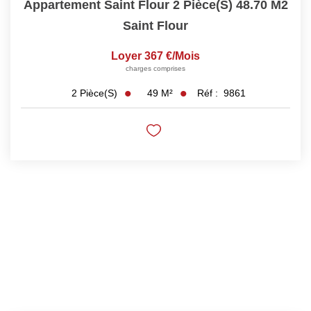
Appartement Saint Flour 2 Pièce(s) 48.70 M2
NOTRE GROUPE
Saint Flour
Nos Agences
Loyer 367 €/mois
Notre Équipe
charges comprises
Nos Partenaires
49
M²
Réf :
9861
2
Pièce(s)
Nous Rejoindre
Nos Actualités Immo
Nous Contacter
ESPACE CLIENT
Espace Client Saint-Flour (VDS Immobilier)
Espace Client Aurillac (AGI)
Espace Dossier Location