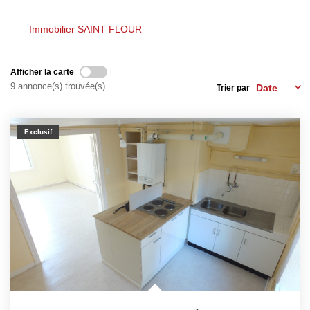
Biens Vendus
Immobilier SAINT FLOUR
ESTIMER
Afficher la carte
9 annonce(s) trouvée(s)
Trier par
LOUER
Exclusif
Nos Annonces
Louer Avec Okey
Dossier De Candidature
FAIRE GÉRER
SYNDIC