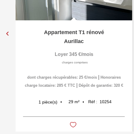
Appartement T1 rénové
Aurillac
Loyer 345 €/mois
charges comprises
|
dont charges récupérables: 25 €/mois
Honoraires
|
charge locataire: 285 € TTC
Dépôt de garantie: 320 €
29
m²
Réf :
10254
1
pièce(s)