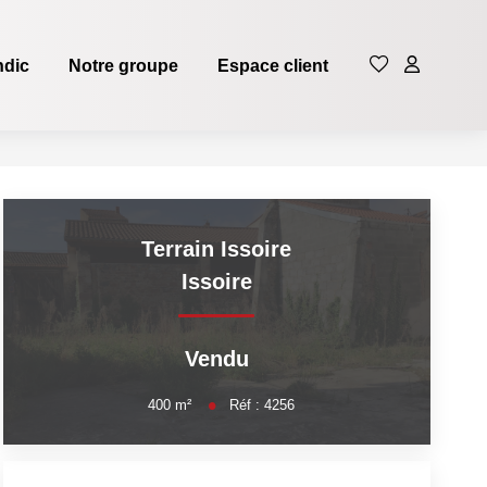
ndic
Notre groupe
Espace client
Terrain Issoire
Issoire
Vendu
400
m²
Réf :
4256