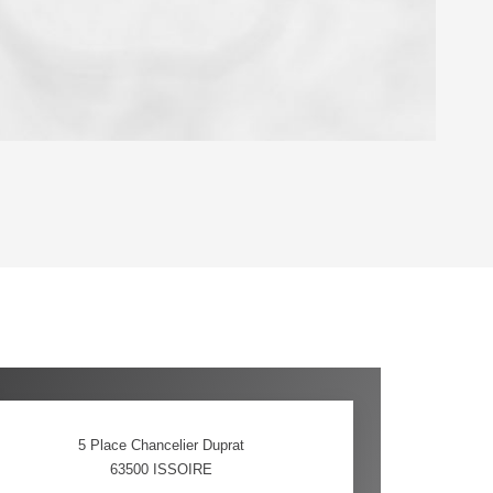
OYEN
'HABITATION
CE DE L'AÉROPORT :
 ET CRÈCHES
5 Place Chancelier Duprat
63500
ISSOIRE