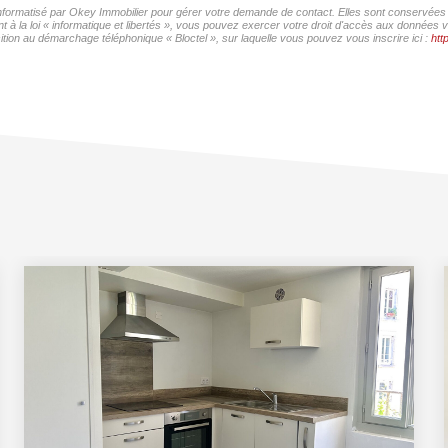
 informatisé par Okey Immobilier pour gérer votre demande de contact. Elles sont conservées p
 à la loi « informatique et libertés », vous pouvez exercer votre droit d'accès aux données v
ition au démarchage téléphonique « Bloctel », sur laquelle vous pouvez vous inscrire ici :
htt