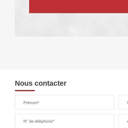
DENSITÉ DE POPULATION
REVENU MENSUEL PAR MÉNAGE
Nous contacter
TAXE FONCIÈRE
Prénom*
SUPERFICIE :
N° de téléphone*