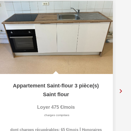
Ex
Appartement Saint-flour 3 pièce(s)
Saint flour
Loyer 475 €/mois
charges comprises
|
dont charges récupérables: 65 €/mois
Honoraires