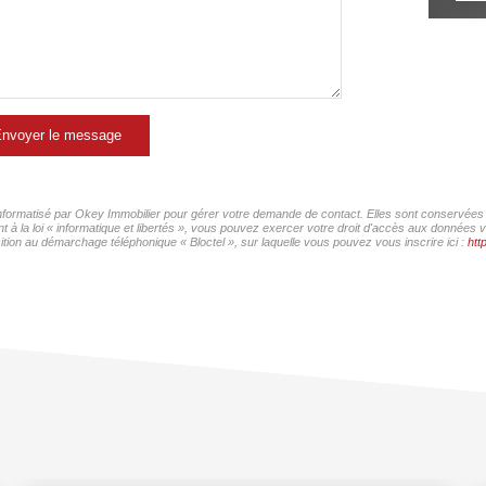
nvoyer le message
 informatisé par Okey Immobilier pour gérer votre demande de contact. Elles sont conservées p
 à la loi « informatique et libertés », vous pouvez exercer votre droit d'accès aux données v
ition au démarchage téléphonique « Bloctel », sur laquelle vous pouvez vous inscrire ici :
htt