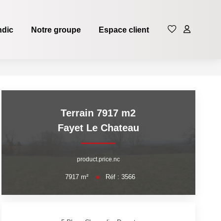
ndic
Notre groupe
Espace client
Terrain 7917 m2
Fayet Le Chateau
product.price.nc
7917
m²
Réf :
3566