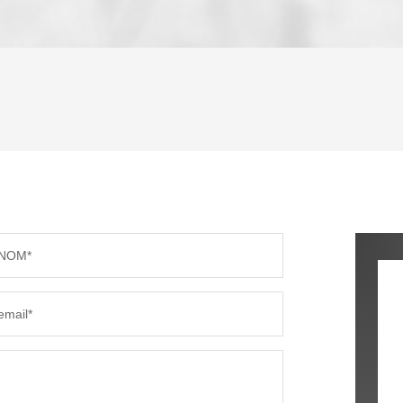
ENFANTS ET ADOLESCENTS
AGE M
TAUX DE PROPRIÉTAIRES
TAUX D
PART DES MÉNAGES SANS VOITURE
DISTAN
NOM*
RÉSULTATS DES LYCÉES
ECOLES
email*
COMMERCES
MÉDEC