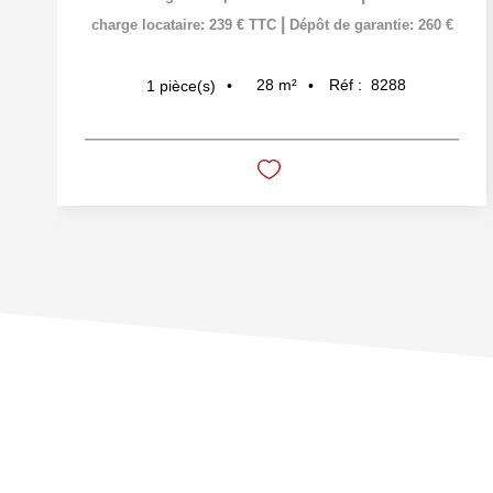
|
charge locataire: 239 € TTC
Dépôt de garantie: 260 €
28
m²
Réf :
8288
1
pièce(s)