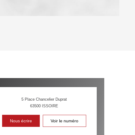
OYEN
'HABITATION
CE DE L'AÉROPORT :
 ET CRÈCHES
5 Place Chancelier Duprat
63500
ISSOIRE
INS
Nous écrire
Voir le numéro