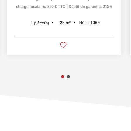
|
charge locataire: 280 € TTC
Dépôt de garantie: 315 €
28
m²
Réf :
1069
1
pièce(s)