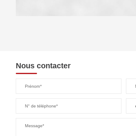
DENSITÉ DE POPULATION
REVENU MENSUEL PAR MÉNAGE
Nous contacter
TAXE FONCIÈRE
Prénom*
SUPERFICIE :
N° de téléphone*
RESTAURANTS ET CAFÉS
Message*