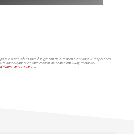
our la durée nécessaire à la gestion de la relation client dans le respect des
ous concernant et les faire rectifier en contactant Okey Immobilier
ps://www.bloctel.gouv.fr/
»