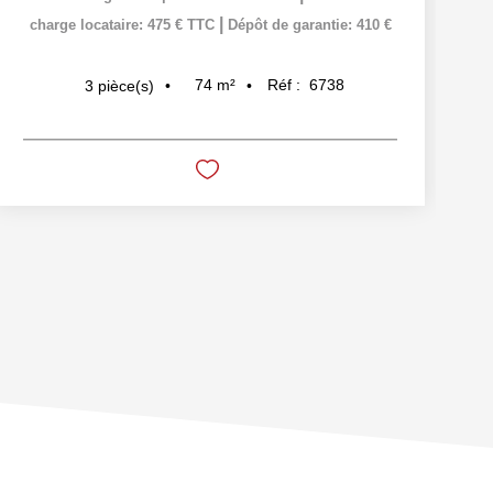
|
charge locataire: 475 € TTC
Dépôt de garantie: 410 €
74
m²
Réf :
6738
3
pièce(s)