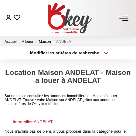
ACHETER
Accueil
A louer
Maison
ANDELAT
Nos Annonces
Modifier les critères de recherche
Terrains À Bâtir Issoire
Type de transaction
Localisation
Acheter
Localisation
Acheter Avec Okey
Location Maison ANDELAT - Maison
Type de bien
Sélectionnez...
Surface min
a louer à ANDELAT
VENDRE
Plus de critères
Budget max
Sur notre site consultez les annonces immobilière de Maison à louer
ANDELAT. Trouvez votre Maison sur ANDELAT grâce aux annonces
Estimer Mon Bien
immobilières de Okey Immobilier.
Créer une alerte
Vendre Avec Okey
Combien D’acquéreurs Potentiels Pour Mon Bien ?
Immobilier ANDELAT
Nous n'avons pas de biens à vous proposer dans la catégorie pour le
Espace Vendeur