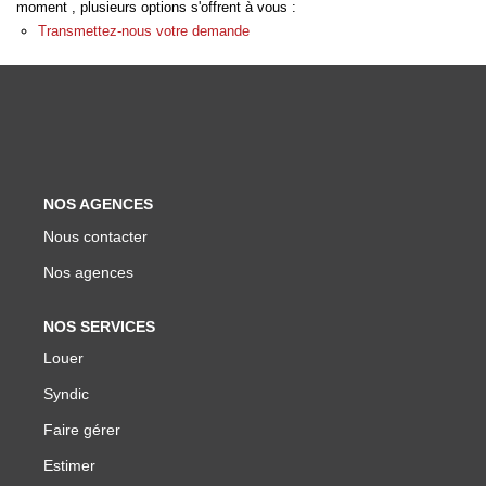
moment , plusieurs options s'offrent à vous :
Biens Vendus
Transmettez-nous votre demande
ESTIMER
LOUER
NOS AGENCES
Nos Annonces
Nous contacter
Louer Avec Okey
Nos agences
Dossier De Candidature
NOS SERVICES
Louer
FAIRE GÉRER
Syndic
SYNDIC
Faire gérer
Estimer