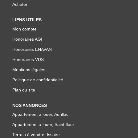
NOTRE GROUPE
Acheter
Nos Agences
LIENS UTILES
Notre Équipe
Mon compte
Nos Partenaires
Honoraires AGI
Nous Rejoindre
Honoraires ENAVANT
Nos Actualités Immo
Honoraires VDS
Nous Contacter
Mentions légales
Politique de confidentialité
ESPACE CLIENT
Plan du site
Espace Client Saint-Flour (VDS Immobilier)
NOS ANNONCES
Appartement à louer, Aurillac
Espace Client Aurillac (AGI)
Appartement à louer, Saint flour
Espace Dossier Location
Terrain à vendre, Issoire