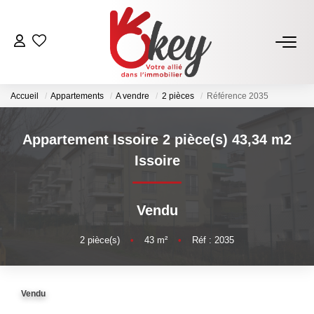
ACHETER
Accueil
Appartements
A vendre
2 pièces
Référence 2035
Nos Annonces
Terrains À Bâtir Issoire
Appartement Issoire 2 pièce(s) 43,34 m2
Acheter Avec Okey
Issoire
VENDRE
Vendu
Estimer Mon Bien
2
pièce(s)
•
43
m²
•
Réf : 2035
Vendre Avec Okey
Combien D’acquéreurs Potentiels Pour Mon Bien ?
Vendu
Espace Vendeur