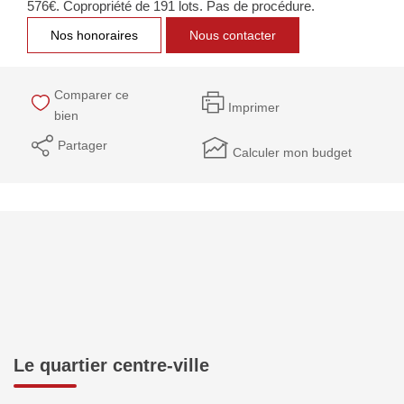
576€. Copropriété de 191 lots. Pas de procédure.
NOTRE GROUPE
Nos honoraires
Nous contacter
Nos Agences
Notre Équipe
Comparer ce
Imprimer
Nos Partenaires
bien
Nous Rejoindre
Partager
Calculer mon budget
Nos Actualités Immo
Nous Contacter
ESPACE CLIENT
Espace Client Saint-Flour (VDS Immobilier)
Espace Client Aurillac (AGI)
Le quartier centre-ville
Espace Dossier Location