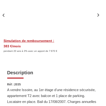
Biens Vendus
ESTIMER
LOUER
Simulation de remboursement :
383 €/mois
Nos Annonces
pendant 20 ans à 3% avec un apport de 7 670 €
Louer Avec Okey
Dossier De Candidature
Description
FAIRE GÉRER
Réf : 2035
A vendre Issoire, au 1er étage d'une résidence sécurisée,
SYNDIC
appartement T2 avec balcon et 1 place de parking.
Locataire en place. Bail du 17/08/2007. Charges annuelles