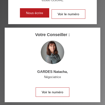
63500
ISSOIRE
VOITURE
DISTANCE DE L'AÉROPORT :
SUPERFICIE :
Nous écrire
Voir le numéro
RÉSULTATS DES LYCÉES
ECOLES ET CRÈCHES
RESTAURANTS ET CAFÉS
COMMERCES
Votre Conseiller :
MÉDECINS
GARDES Natacha
,
Négociatrice
Voir le numéro