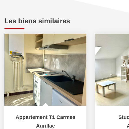
Les biens similaires
Appartement T1 Carmes
Stu
Aurillac
A