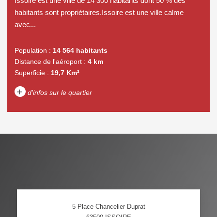
Issoire est une ville de 14 300 habitants dont 50 % des
habitants sont propriétaires.Issoire est une ville calme
avec...
Population :
14 564 habitants
Distance de l'aéroport :
4 km
Superficie :
19,7 Km²
+
d'infos sur le quartier
DENSITÉ DE POPULATION
ENFANTS ET ADOLESCENTS
AGE MOYEN
REVENU MENSUEL PAR
MÉNAGE
TAUX DE PROPRIÉTAIRES
TAUX D'HABITATION
5 Place Chancelier Duprat
TAXE FONCIÈRE
PART DES MÉNAGES SANS