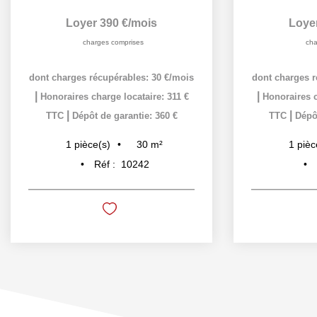
Loyer 390 €/mois
Loye
charges comprises
cha
dont charges récupérables: 30 €/mois
dont charges r
|
|
Honoraires charge locataire: 311 €
Honoraires c
|
|
TTC
Dépôt de garantie: 360 €
TTC
Dépôt
30
m²
1
pièce(s)
1
pièc
Réf :
10242