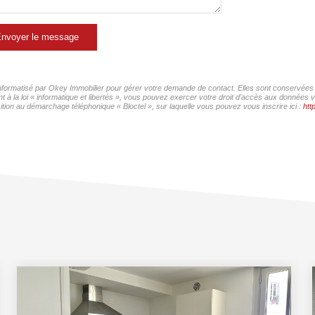
nvoyer le message
 informatisé par Okey Immobilier pour gérer votre demande de contact. Elles sont conservées p
 à la loi « informatique et libertés », vous pouvez exercer votre droit d'accès aux données v
ition au démarchage téléphonique « Bloctel », sur laquelle vous pouvez vous inscrire ici :
htt