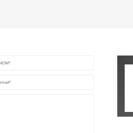
ENFANTS ET ADOLESCENTS
AGE M
TAUX DE PROPRIÉTAIRES
TAUX D
PART DES MÉNAGES SANS VOITURE
DISTAN
NOM*
RÉSULTATS DES LYCÉES
ECOLES
email*
COMMERCES
MÉDEC