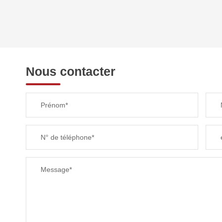
DENSITÉ DE POPULATION
REVENU MENSUEL PAR MÉNAGE
Nous contacter
TAXE FONCIÈRE
Prénom*
SUPERFICIE :
N° de téléphone*
RESTAURANTS ET CAFÉS
Message*