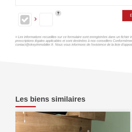
E
« Les informations recueillies sur ce formulaire sont enregistrées dans un fichier
prescriptions légales applicables et sont destinées à nos conseillers Conformément
contact@okeyimmobilier.fr. Nous vous informons de l'existence de la liste d'oppos
Les biens similaires