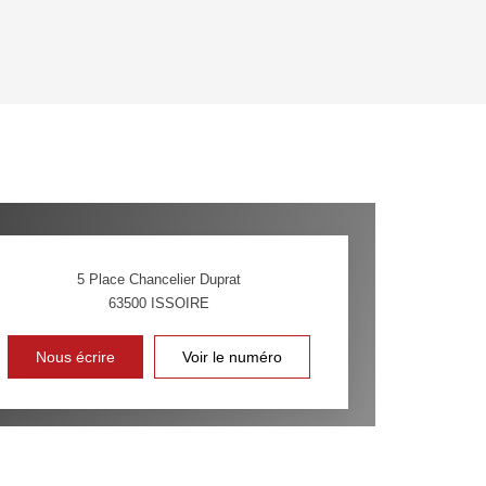
OYEN
'HABITATION
CE DE L'AÉROPORT :
 ET CRÈCHES
5 Place Chancelier Duprat
63500
ISSOIRE
INS
Nous écrire
Voir le numéro