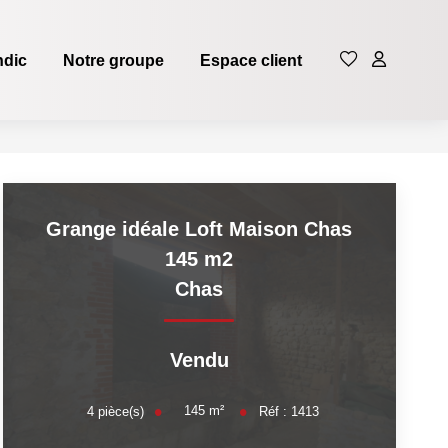
ndic
Notre groupe
Espace client
Grange idéale Loft Maison Chas
145 m2
Chas
Vendu
145
m²
4
pièce(s)
Réf :
1413