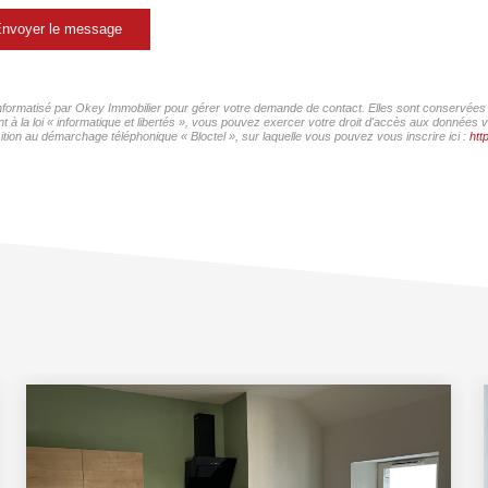
nvoyer le message
 informatisé par Okey Immobilier pour gérer votre demande de contact. Elles sont conservées p
 à la loi « informatique et libertés », vous pouvez exercer votre droit d'accès aux données v
ition au démarchage téléphonique « Bloctel », sur laquelle vous pouvez vous inscrire ici :
htt