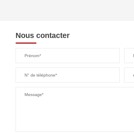
REVENU MENSUEL PAR MÉNAGE
Nous contacter
TAXE FONCIÈRE
Prénom*
SUPERFICIE :
N° de téléphone*
RESTAURANTS ET CAFÉS
Message*