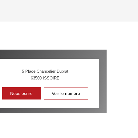
'HABITATION
CE DE L'AÉROPORT :
 ET CRÈCHES
5 Place Chancelier Duprat
63500
ISSOIRE
INS
Nous écrire
Voir le numéro