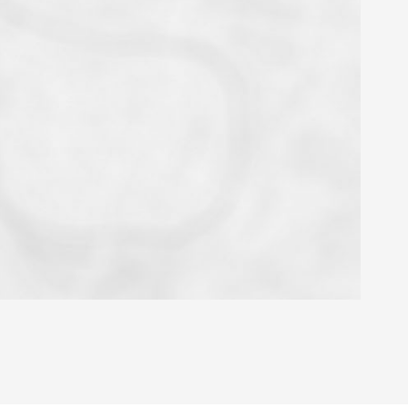
OYEN
'HABITATION