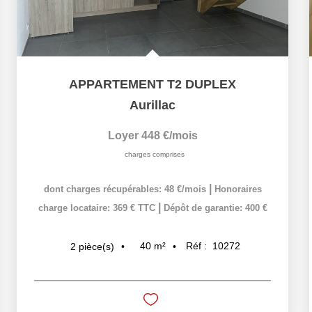
APPARTEMENT T2 DUPLEX
Aurillac
Loyer 448 €/mois
charges comprises
|
dont charges récupérables: 48 €/mois
Honoraires
|
charge locataire: 369 € TTC
Dépôt de garantie: 400 €
40
m²
Réf :
10272
2
pièce(s)