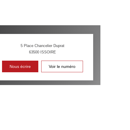
CE DE L'AÉROPORT :
 ET CRÈCHES
5 Place Chancelier Duprat
63500
ISSOIRE
INS
Nous écrire
Voir le numéro