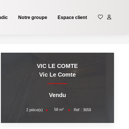
ndic
Notre groupe
Espace client
VIC LE COMTE
Vic Le Comte
Vendu
58
m²
2
pièce(s)
Réf :
3659