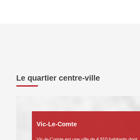
Le quartier centre-ville
Vic-Le-Comte
Vic-le-Comte est une ville de 4 910 habitants dont