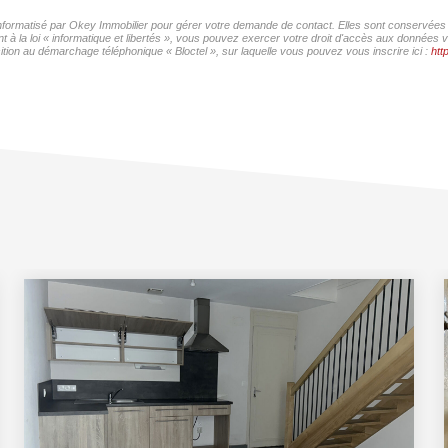
 informatisé par Okey Immobilier pour gérer votre demande de contact. Elles sont conservées p
 à la loi « informatique et libertés », vous pouvez exercer votre droit d'accès aux données v
ition au démarchage téléphonique « Bloctel », sur laquelle vous pouvez vous inscrire ici :
htt