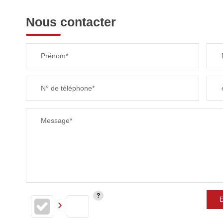
Nous contacter
TAXE FONCIÈRE
Prénom*
SUPERFICIE :
N° de téléphone*
RESTAURANTS ET CAFÉS
Message*
E