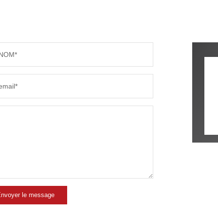
PART DES MÉNAGES SANS VOITURE
DISTAN
NOM*
RÉSULTATS DES LYCÉES
ECOLES
email*
COMMERCES
MÉDEC
nvoyer le message