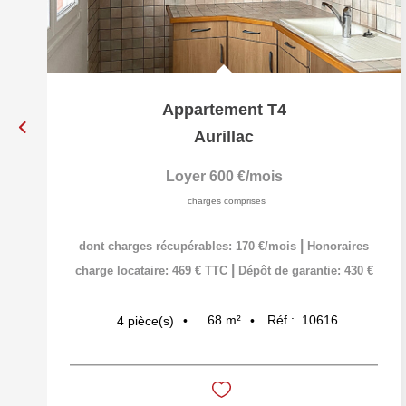
Appartement T4
Aurillac
Loyer 600 €/mois
charges comprises
|
dont charges récupérables: 170 €/mois
Honoraires
|
charge locataire: 469 € TTC
Dépôt de garantie: 430 €
68
m²
Réf :
10616
4
pièce(s)