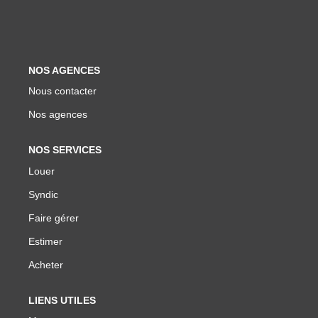
Biens Vendus
ESTIMER
NOS AGENCES
Nous contacter
LOUER
Nos agences
Nos Annonces
NOS SERVICES
Louer Avec Okey
Louer
Dossier De Candidature
Syndic
Faire gérer
FAIRE GÉRER
Estimer
Acheter
SYNDIC
LIENS UTILES