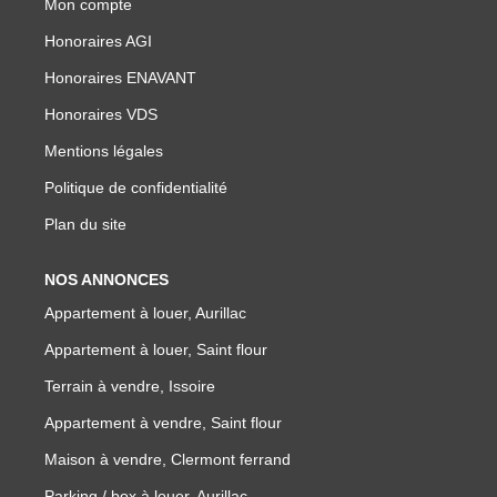
Mon compte
NOTRE GROUPE
Honoraires AGI
Nos Agences
Honoraires ENAVANT
Notre Équipe
Honoraires VDS
Nos Partenaires
Mentions légales
Nous Rejoindre
Politique de confidentialité
Nos Actualités Immo
Plan du site
Nous Contacter
NOS ANNONCES
Appartement à louer, Aurillac
ESPACE CLIENT
Appartement à louer, Saint flour
Espace Client Saint-Flour (VDS Immobilier)
Terrain à vendre, Issoire
Espace Client Aurillac (AGI)
Appartement à vendre, Saint flour
Espace Dossier Location
Maison à vendre, Clermont ferrand
Parking / box à louer, Aurillac