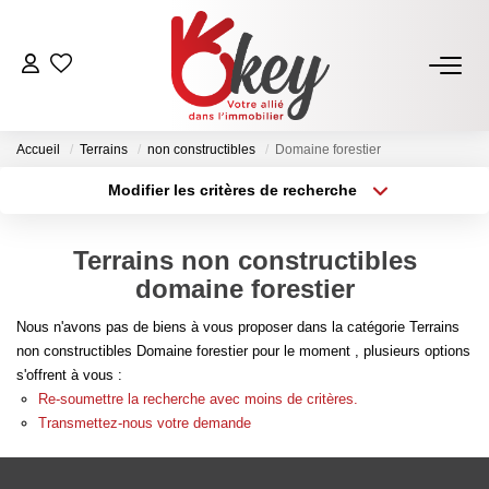
ACHETER
Accueil
Terrains
non constructibles
Domaine forestier
Nos Annonces
Modifier les critères de recherche
Terrains À Bâtir Issoire
Type de transaction
Localisation
Acheter
Localisation
Acheter Avec Okey
Terrains non constructibles
Type de bien
Sélectionnez...
Surface min
domaine forestier
VENDRE
Nous n'avons pas de biens à vous proposer dans la catégorie Terrains
Plus de critères
Budget max
non constructibles Domaine forestier pour le moment , plusieurs options
Estimer Mon Bien
s'offrent à vous :
Créer une alerte
Re-soumettre la recherche avec moins de critères.
Vendre Avec Okey
Transmettez-nous votre demande
Combien D’acquéreurs Potentiels Pour Mon Bien ?
Espace Vendeur