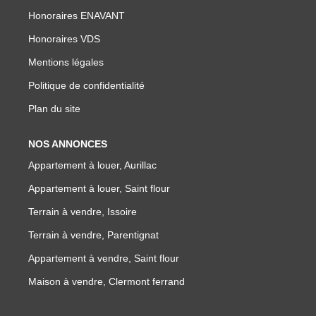
NOTRE GROUPE
Honoraires ENAVANT
Honoraires VDS
Nos Agences
Mentions légales
Notre Équipe
Politique de confidentialité
Nos Partenaires
Plan du site
Nous Rejoindre
Nos Actualités Immo
NOS ANNONCES
Nous Contacter
Appartement à louer, Aurillac
Appartement à louer, Saint flour
ESPACE CLIENT
Terrain à vendre, Issoire
Terrain à vendre, Parentignat
Espace Client Saint-Flour (VDS Immobilier)
Appartement à vendre, Saint flour
Espace Client Aurillac (AGI)
Maison à vendre, Clermont ferrand
Espace Dossier Location