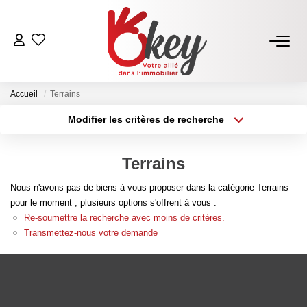
ACHETER
Accueil
Terrains
Nos Annonces
Modifier les critères de recherche
Terrains À Bâtir Issoire
Type de transaction
Localisation
Acheter
Localisation
Acheter Avec Okey
Terrains
Type de bien
Sélectionnez...
Surface min
Nous n'avons pas de biens à vous proposer dans la catégorie Terrains
VENDRE
pour le moment , plusieurs options s'offrent à vous :
Plus de critères
Budget max
Re-soumettre la recherche avec moins de critères.
Estimer Mon Bien
Transmettez-nous votre demande
Créer une alerte
Vendre Avec Okey
Combien D’acquéreurs Potentiels Pour Mon Bien ?
Espace Vendeur