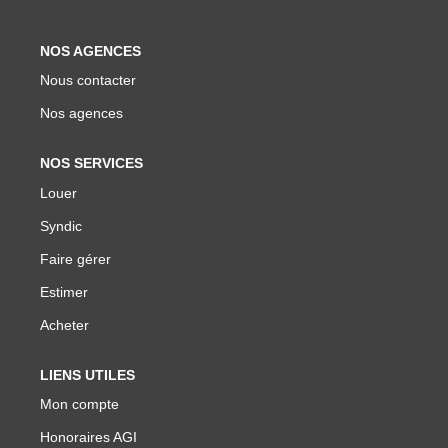
Biens Vendus
NOS AGENCES
Nous contacter
ESTIMER
Nos agences
LOUER
NOS SERVICES
Louer
Nos Annonces
Syndic
Louer Avec Okey
Faire gérer
Dossier De Candidature
Estimer
Acheter
FAIRE GÉRER
LIENS UTILES
SYNDIC
Mon compte
Honoraires AGI