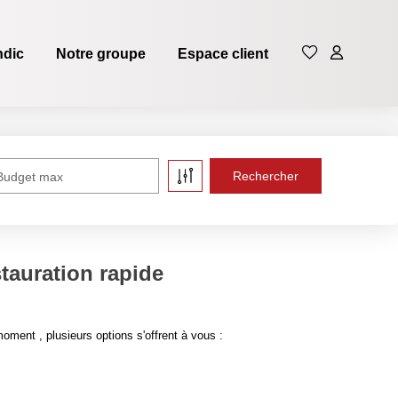
ndic
Notre groupe
Espace client
Budget max
stauration rapide
ment , plusieurs options s'offrent à vous :