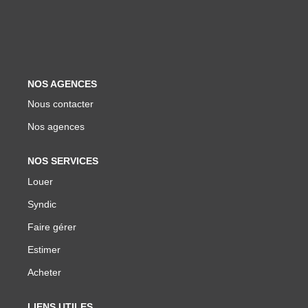
Biens Vendus
ESTIMER
NOS AGENCES
LOUER
Nous contacter
Nos agences
Nos Annonces
Louer Avec Okey
NOS SERVICES
Louer
Dossier De Candidature
Syndic
Faire gérer
FAIRE GÉRER
Estimer
SYNDIC
Acheter
LIENS UTILES