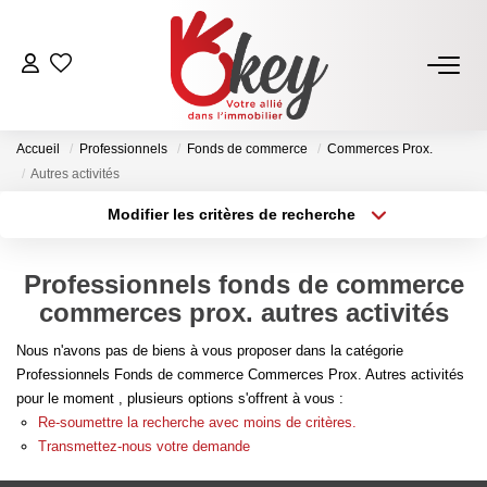
ACHETER
Accueil
Professionnels
Fonds de commerce
Commerces Prox.
Nos Annonces
Autres activités
Terrains À Bâtir Issoire
Modifier les critères de recherche
Type de transaction
Localisation
Acheter Avec Okey
Acheter
Localisation
Professionnels fonds de commerce
Type de bien
Sélectionnez...
Surface min
commerces prox. autres activités
VENDRE
Nous n'avons pas de biens à vous proposer dans la catégorie
Plus de critères
Budget max
Estimer Mon Bien
Professionnels Fonds de commerce Commerces Prox. Autres activités
pour le moment , plusieurs options s'offrent à vous :
Vendre Avec Okey
Créer une alerte
Re-soumettre la recherche avec moins de critères.
Combien D’acquéreurs Potentiels Pour Mon Bien ?
Transmettez-nous votre demande
Espace Vendeur