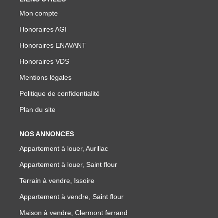
NOTRE GROUPE
Mon compte
Nos Agences
Honoraires AGI
Notre Équipe
Honoraires ENAVANT
Nos Partenaires
Honoraires VDS
Nous Rejoindre
Mentions légales
Nos Actualités Immo
Politique de confidentialité
Nous Contacter
Plan du site
NOS ANNONCES
ESPACE CLIENT
Appartement à louer, Aurillac
Appartement à louer, Saint flour
Espace Client Saint-Flour (VDS Immobilier)
Terrain à vendre, Issoire
Espace Client Aurillac (AGI)
Appartement à vendre, Saint flour
Espace Dossier Location
Maison à vendre, Clermont ferrand