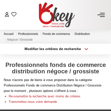
ACHETER
Accueil
Professionnels
Fonds de commerce
Distribution
Nos Annonces
Négoce / Grossiste
Terrains À Bâtir Issoire
Modifier les critères de recherche
Type de transaction
Localisation
Acheter Avec Okey
Acheter
Localisation
Professionnels fonds de commerce
Type de bien
Sélectionnez...
Surface min
distribution négoce / grossiste
VENDRE
Nous n'avons pas de biens à vous proposer dans la catégorie
Plus de critères
Budget max
Estimer Mon Bien
Professionnels Fonds de commerce Distribution Négoce / Grossiste
pour le moment , plusieurs options s'offrent à vous :
Vendre Avec Okey
Créer une alerte
Re-soumettre la recherche avec moins de critères.
Combien D’acquéreurs Potentiels Pour Mon Bien ?
Transmettez-nous votre demande
Espace Vendeur