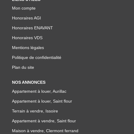
NOTRE GROUPE
Mon compte
Nos Agences
Honoraires AGI
Notre Équipe
Honoraires ENAVANT
Nos Partenaires
Honoraires VDS
Nous Rejoindre
Mentions légales
Nos Actualités Immo
Politique de confidentialité
Nous Contacter
Plan du site
NOS ANNONCES
ESPACE CLIENT
Appartement à louer, Aurillac
Appartement à louer, Saint flour
Espace Client Saint-Flour (VDS Immobilier)
Terrain à vendre, Issoire
Espace Client Aurillac (AGI)
Appartement à vendre, Saint flour
Espace Dossier Location
Maison à vendre, Clermont ferrand