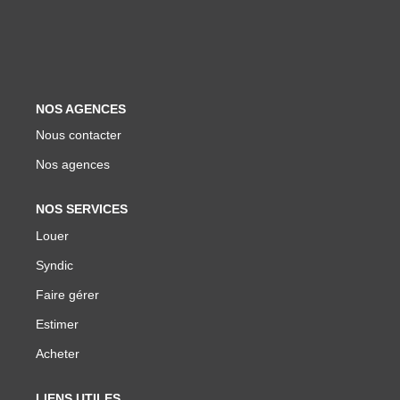
Biens Vendus
ESTIMER
NOS AGENCES
LOUER
Nous contacter
Nos agences
Nos Annonces
Louer Avec Okey
NOS SERVICES
Louer
Dossier De Candidature
Syndic
Faire gérer
FAIRE GÉRER
Estimer
SYNDIC
Acheter
LIENS UTILES