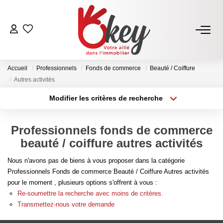
ACHETER
Accueil
Professionnels
Fonds de commerce
Beauté / Coiffure
Nos Annonces
Autres activités
Terrains À Bâtir Issoire
Modifier les critères de recherche
Type de transaction
Localisation
Acheter Avec Okey
Acheter
Localisation
Professionnels fonds de commerce
Type de bien
Sélectionnez...
Surface min
beauté / coiffure autres activités
VENDRE
Nous n'avons pas de biens à vous proposer dans la catégorie
Plus de critères
Budget max
Estimer Mon Bien
Professionnels Fonds de commerce Beauté / Coiffure Autres activités
pour le moment , plusieurs options s'offrent à vous :
Vendre Avec Okey
Créer une alerte
Re-soumettre la recherche avec moins de critères.
Combien D’acquéreurs Potentiels Pour Mon Bien ?
Transmettez-nous votre demande
Espace Vendeur