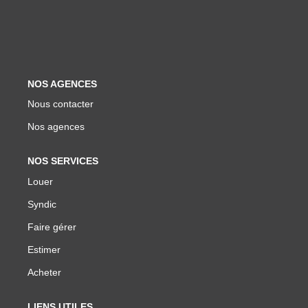
Biens Vendus
ESTIMER
NOS AGENCES
LOUER
Nous contacter
Nos agences
Nos Annonces
Louer Avec Okey
NOS SERVICES
Louer
Dossier De Candidature
Syndic
Faire gérer
FAIRE GÉRER
Estimer
SYNDIC
Acheter
LIENS UTILES