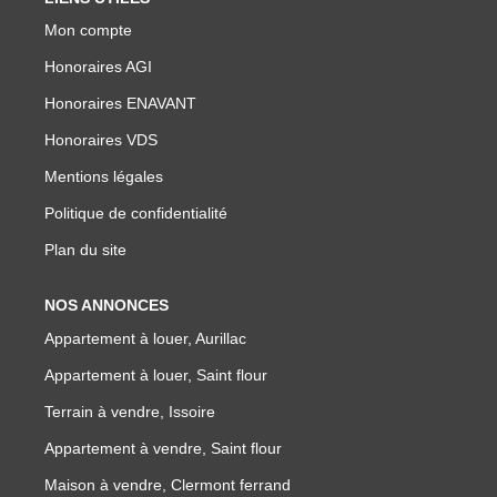
NOTRE GROUPE
Mon compte
Nos Agences
Honoraires AGI
Notre Équipe
Honoraires ENAVANT
Nos Partenaires
Honoraires VDS
Nous Rejoindre
Mentions légales
Nos Actualités Immo
Politique de confidentialité
Nous Contacter
Plan du site
NOS ANNONCES
ESPACE CLIENT
Appartement à louer, Aurillac
Appartement à louer, Saint flour
Espace Client Saint-Flour (VDS Immobilier)
Terrain à vendre, Issoire
Espace Client Aurillac (AGI)
Appartement à vendre, Saint flour
Espace Dossier Location
Maison à vendre, Clermont ferrand