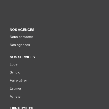
Biens Vendus
ESTIMER
NOS AGENCES
LOUER
Nous contacter
Nos agences
Nos Annonces
Louer Avec Okey
NOS SERVICES
Louer
Dossier De Candidature
Syndic
Faire gérer
FAIRE GÉRER
Estimer
SYNDIC
Acheter
LIENS UTILES