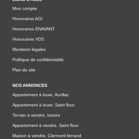
NOTRE GROUPE
Mon compte
Nos Agences
Honoraires AGI
Notre Équipe
Honoraires ENAVANT
Nos Partenaires
Honoraires VDS
Nous Rejoindre
Mentions légales
Nos Actualités Immo
Politique de confidentialité
Nous Contacter
Plan du site
NOS ANNONCES
ESPACE CLIENT
Appartement à louer, Aurillac
Appartement à louer, Saint flour
Espace Client Saint-Flour (VDS Immobilier)
Terrain à vendre, Issoire
Espace Client Aurillac (AGI)
Appartement à vendre, Saint flour
Espace Dossier Location
Maison à vendre, Clermont ferrand