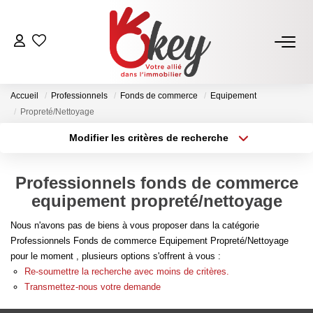
ACHETER
Accueil
Professionnels
Fonds de commerce
Equipement
Nos Annonces
Propreté/Nettoyage
Terrains À Bâtir Issoire
Modifier les critères de recherche
Type de transaction
Localisation
Acheter Avec Okey
Acheter
Localisation
Professionnels fonds de commerce
Type de bien
Sélectionnez...
Surface min
equipement propreté/nettoyage
VENDRE
Nous n'avons pas de biens à vous proposer dans la catégorie
Plus de critères
Budget max
Estimer Mon Bien
Professionnels Fonds de commerce Equipement Propreté/Nettoyage
pour le moment , plusieurs options s'offrent à vous :
Vendre Avec Okey
Créer une alerte
Re-soumettre la recherche avec moins de critères.
Combien D’acquéreurs Potentiels Pour Mon Bien ?
Transmettez-nous votre demande
Espace Vendeur