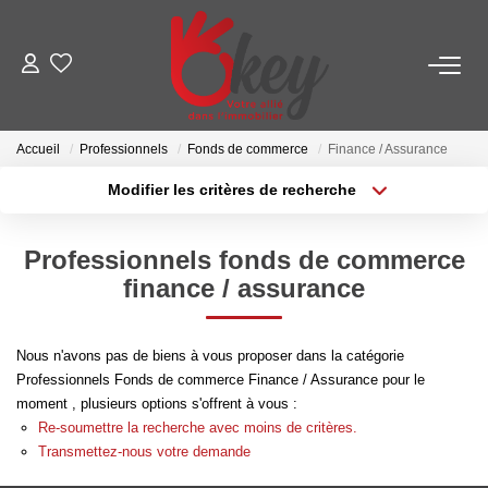
ACHETER
Accueil
Professionnels
Fonds de commerce
Finance / Assurance
Nos Annonces
Modifier les critères de recherche
Terrains À Bâtir Issoire
Localisation
Type de transaction
Acheter Avec Okey
Surface min
Professionnels fonds de commerce
Type de bien
finance / assurance
Plus de critères
Budget max
VENDRE
Créer une alerte
Estimer Mon Bien
Nous n'avons pas de biens à vous proposer dans la catégorie
Professionnels Fonds de commerce Finance / Assurance pour le
Vendre Avec Okey
moment , plusieurs options s'offrent à vous :
Combien D’acquéreurs Potentiels Pour Mon Bien ?
Re-soumettre la recherche avec moins de critères.
Transmettez-nous votre demande
Espace Vendeur