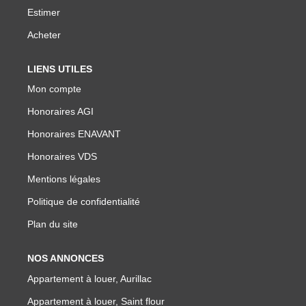
Estimer
Nos Agences
Acheter
Notre Équipe
Nos Partenaires
LIENS UTILES
Nous Rejoindre
Mon compte
Nos Actualités Immo
Honoraires AGI
Nous Contacter
Honoraires ENAVANT
Honoraires VDS
Mentions légales
ESPACE CLIENT
Politique de confidentialité
Espace Client Saint-Flour (VDS Immobilier)
Plan du site
Espace Client Aurillac (AGI)
Espace Dossier Location
NOS ANNONCES
Appartement à louer, Aurillac
Appartement à louer, Saint flour