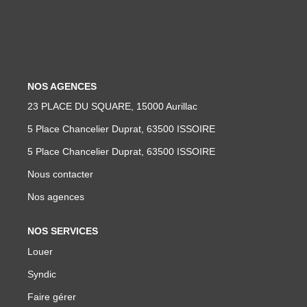
Biens Vendus
ESTIMER
NOS AGENCES
LOUER
23 PLACE DU SQUARE, 15000 Aurillac
Nos Annonces
5 Place Chancelier Duprat, 63500 ISSOIRE
Louer Avec Okey
5 Place Chancelier Duprat, 63500 ISSOIRE
Dossier De Candidature
Nous contacter
Nos agences
FAIRE GÉRER
NOS SERVICES
Louer
SYNDIC
Syndic
Faire gérer
NOTRE GROUPE