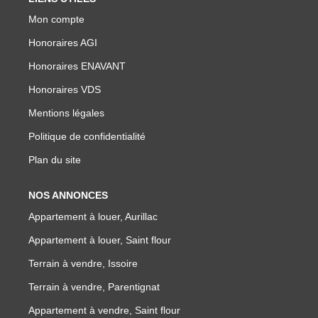
NOTRE GROUPE
Mon compte
Nos Agences
Honoraires AGI
Notre Équipe
Honoraires ENAVANT
Nos Partenaires
Honoraires VDS
Nous Rejoindre
Mentions légales
Nos Actualités Immo
Politique de confidentialité
Nous Contacter
Plan du site
NOS ANNONCES
ESPACE CLIENT
Appartement à louer, Aurillac
Appartement à louer, Saint flour
Espace Client Saint-Flour (VDS Immobilier)
Terrain à vendre, Issoire
Espace Client Aurillac (AGI)
Terrain à vendre, Parentignat
Espace Dossier Location
Appartement à vendre, Saint flour