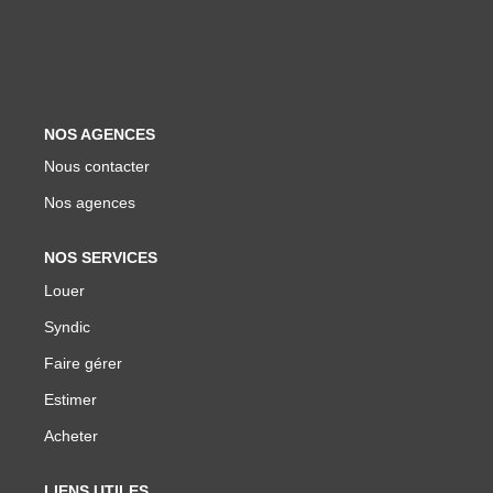
Biens Vendus
ESTIMER
NOS AGENCES
LOUER
Nous contacter
Nos agences
Nos Annonces
Louer Avec Okey
NOS SERVICES
Louer
Dossier De Candidature
Syndic
Faire gérer
FAIRE GÉRER
Estimer
SYNDIC
Acheter
LIENS UTILES