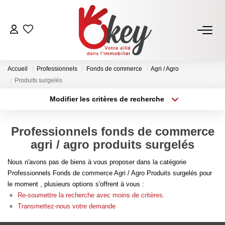
ACHETER
Accueil
Professionnels
Fonds de commerce
Agri / Agro
Nos Annonces
Produits surgelés
Terrains À Bâtir Issoire
Modifier les critères de recherche
Type de transaction
Localisation
Acheter Avec Okey
Acheter
Localisation
Professionnels fonds de commerce
Type de bien
Sélectionnez...
Surface min
agri / agro produits surgelés
VENDRE
Nous n'avons pas de biens à vous proposer dans la catégorie
Plus de critères
Budget max
Estimer Mon Bien
Professionnels Fonds de commerce Agri / Agro Produits surgelés pour
le moment , plusieurs options s'offrent à vous :
Vendre Avec Okey
Créer une alerte
Re-soumettre la recherche avec moins de critères.
Combien D’acquéreurs Potentiels Pour Mon Bien ?
Transmettez-nous votre demande
Espace Vendeur