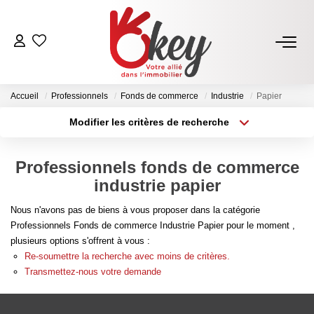
ACHETER
Accueil
Professionnels
Fonds de commerce
Industrie
Papier
Nos Annonces
Modifier les critères de recherche
Terrains À Bâtir Issoire
Type de transaction
Localisation
Acheter
Localisation
Acheter Avec Okey
Professionnels fonds de commerce
Type de bien
Sélectionnez...
Surface min
industrie papier
VENDRE
Nous n'avons pas de biens à vous proposer dans la catégorie
Plus de critères
Budget max
Professionnels Fonds de commerce Industrie Papier pour le moment ,
Estimer Mon Bien
plusieurs options s'offrent à vous :
Créer une alerte
Re-soumettre la recherche avec moins de critères.
Vendre Avec Okey
Transmettez-nous votre demande
Combien D’acquéreurs Potentiels Pour Mon Bien ?
Espace Vendeur