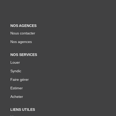
Biens Vendus
ESTIMER
NOS AGENCES
Nous contacter
LOUER
Nos agences
Nos Annonces
NOS SERVICES
Louer Avec Okey
Louer
Dossier De Candidature
Syndic
Faire gérer
FAIRE GÉRER
Estimer
Acheter
SYNDIC
LIENS UTILES