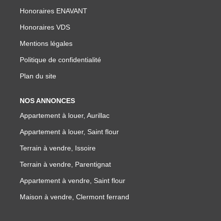
NOTRE GROUPE
Honoraires ENAVANT
Honoraires VDS
Nos Agences
Mentions légales
Notre Équipe
Politique de confidentialité
Nos Partenaires
Plan du site
Nous Rejoindre
Nos Actualités Immo
NOS ANNONCES
Nous Contacter
Appartement à louer, Aurillac
Appartement à louer, Saint flour
ESPACE CLIENT
Terrain à vendre, Issoire
Terrain à vendre, Parentignat
Espace Client Saint-Flour (VDS Immobilier)
Appartement à vendre, Saint flour
Espace Client Aurillac (AGI)
Maison à vendre, Clermont ferrand
Espace Dossier Location