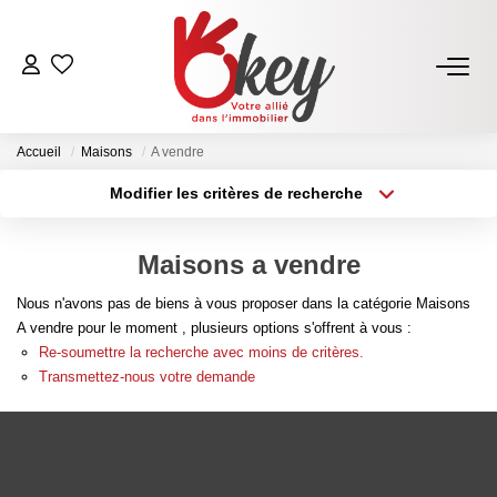
ACHETER
Accueil
Maisons
A vendre
Nos Annonces
Modifier les critères de recherche
Terrains À Bâtir Issoire
Type de transaction
Localisation
Acheter
Localisation
Acheter Avec Okey
Maisons a vendre
Type de bien
Sélectionnez...
Surface min
Nous n'avons pas de biens à vous proposer dans la catégorie Maisons
VENDRE
A vendre pour le moment , plusieurs options s'offrent à vous :
Plus de critères
Budget max
Re-soumettre la recherche avec moins de critères.
Estimer Mon Bien
Transmettez-nous votre demande
Créer une alerte
Vendre Avec Okey
Combien D’acquéreurs Potentiels Pour Mon Bien ?
Espace Vendeur