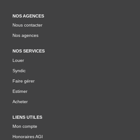
Biens Vendus
NOS AGENCES
Nous contacter
ESTIMER
Nos agences
LOUER
NOS SERVICES
Louer
Nos Annonces
Syndic
Louer Avec Okey
Faire gérer
Dossier De Candidature
Estimer
Acheter
FAIRE GÉRER
LIENS UTILES
SYNDIC
Mon compte
Honoraires AGI